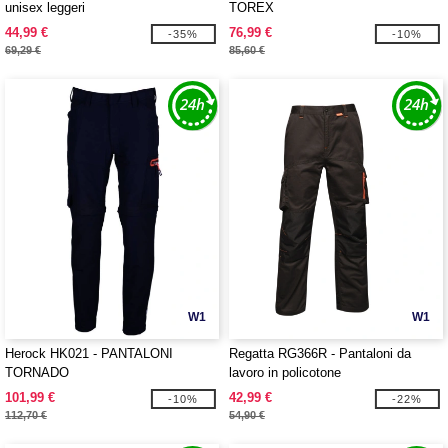
unisex leggeri
TOREX
44,99 €
76,99 €
-35%
-10%
69,29 €
85,60 €
W1
W1
Herock HK021 - PANTALONI
Regatta RG366R - Pantaloni da
TORNADO
lavoro in policotone
101,99 €
42,99 €
-10%
-22%
112,70 €
54,90 €