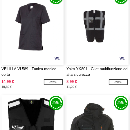
W1
W1
VELILLA VL589 - Tunica manica
Yoko YK801 - Gilet multifunzione ad
corta
alta sicurezza
14,99 €
8,99 €
-22%
-20%
19,30 €
11,20 €