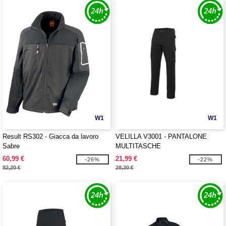
W1
W1
Result RS302 - Giacca da lavoro
VELILLA V3001 - PANTALONE
Sabre
MULTITASCHE
60,99 €
21,99 €
-26%
-22%
82,20 €
28,30 €