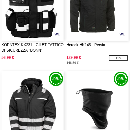
W1
W1
KORNTEX KX231 - GILET TATTICO
Herock HK145 - Persia
DI SICUREZZA "BONN"
56,99 €
129,99 €
-11%
146,50 €