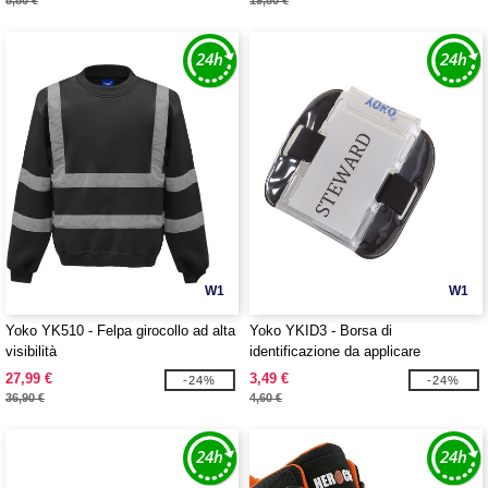
8,80 €
19,80 €
W1
W1
Yoko YK510 - Felpa girocollo ad alta
Yoko YKID3 - Borsa di
visibilità
identificazione da applicare
27,99 €
3,49 €
-24%
-24%
36,90 €
4,60 €