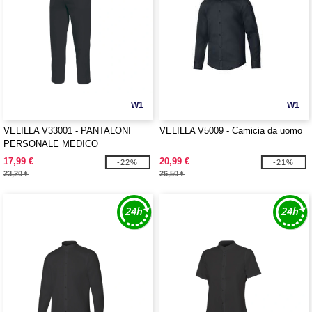
W1
W1
VELILLA V33001 - PANTALONI
VELILLA V5009 - Camicia da uomo
PERSONALE MEDICO
17,99 €
20,99 €
-22%
-21%
23,20 €
26,50 €