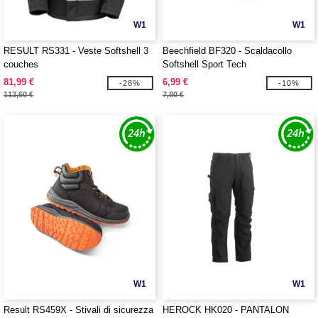
W1
W1
RESULT RS331 - Veste Softshell 3
Beechfield BF320 - Scaldacollo
couches
Softshell Sport Tech
81,99 €
6,99 €
-28%
-10%
113,60 €
7,80 €
W1
W1
Result RS459X - Stivali di sicurezza
HEROCK HK020 - PANTALON