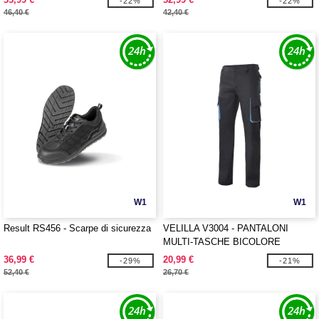
-22%
-22%
46,40 €
42,40 €
W1
W1
Result RS456 - Scarpe di sicurezza
VELILLA V3004 - PANTALONI
MULTI-TASCHE BICOLORE
36,99 €
20,99 €
-29%
-21%
52,40 €
26,70 €