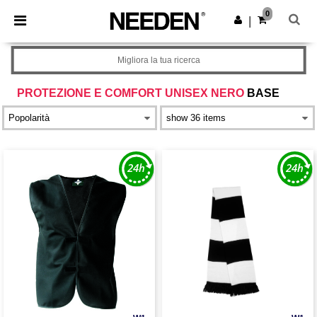
×
App Needen
0
Scarica app
|
Prezzi migliori sull'app!
Migliora la tua ricerca
PROTEZIONE E COMFORT UNISEX NERO
BASE