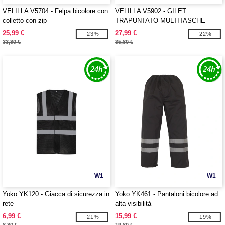
VELILLA V5704 - Felpa bicolore con
VELILLA V5902 - GILET
colletto con zip
TRAPUNTATO MULTITASCHE
BICOLORE
25,99 €
27,99 €
-23%
-22%
33,80 €
35,80 €
W1
W1
Yoko YK120 - Giacca di sicurezza in
Yoko YK461 - Pantaloni bicolore ad
rete
alta visibilità
6,99 €
15,99 €
-21%
-19%