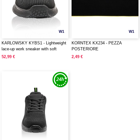
W1
W1
KARLOWSKY KYBS1 - Lightweight
KORNTEX KX234 - PEZZA
lace-up work sneaker with soft
POSTERIORE
outsole for ladies and men
52,99 €
2,49 €