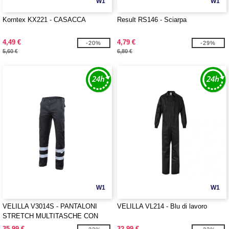
W1
W1
Korntex KX221 - CASACCA
Result RS146 - Sciarpa
4,49 €
4,79 €
-20%
-29%
5,60 €
6,80 €
W1
W1
VELILLA V3014S - PANTALONI
VELILLA VL214 - Blu di lavoro
STRETCH MULTITASCHE CON
BANDE RIFLETTENTI
35,99 €
32,99 €