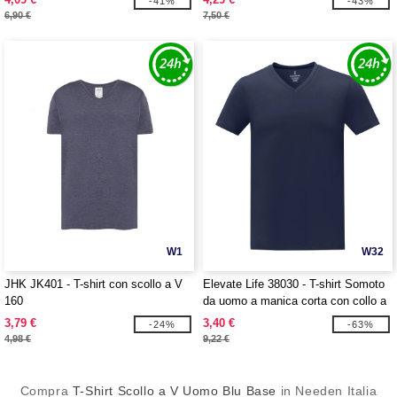
-41%
-43%
6,90 €
7,50 €
W1
W32
JHK JK401 - T-shirt con scollo a V
Elevate Life 38030 - T-shirt Somoto
160
da uomo a manica corta con collo a
V
3,79 €
3,40 €
-24%
-63%
4,98 €
9,22 €
Compra
T-Shirt Scollo a V Uomo Blu Base
in Needen Italia