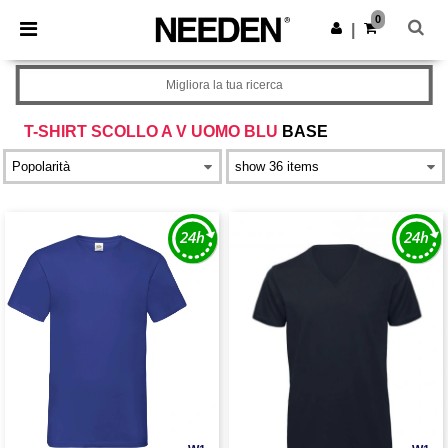
×
App Needen
0
Scarica app
|
Prezzi migliori sull'app!
Migliora la tua ricerca
T-SHIRT SCOLLO A V UOMO BLU
BASE