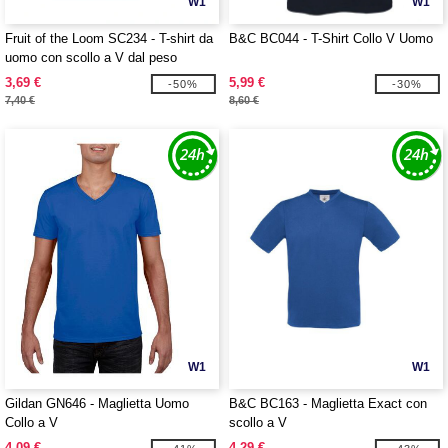
W1
W1
Fruit of the Loom SC234 - T-shirt da
B&C BC044 - T-Shirt Collo V Uomo
uomo con scollo a V dal peso
contenuto
3,69 €
5,99 €
-50%
-30%
7,40 €
8,60 €
W1
W1
Gildan GN646 - Maglietta Uomo
B&C BC163 - Maglietta Exact con
Collo a V
scollo a V
4,09 €
4,29 €