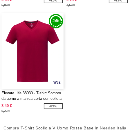
-41%
-43%
6,90 €
7,50 €
W32
Elevate Life 38030 - T-shirt Somoto
da uomo a manica corta con collo a
V
3,40 €
-63%
9,22 €
Compra
T-Shirt Scollo a V Uomo Rosse Base
in Needen Italia