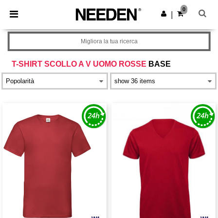
×
App Needen
0
Scarica app
|
Prezzi migliori sull'app!
Migliora la tua ricerca
T-SHIRT SCOLLO A V UOMO ROSSE
BASE