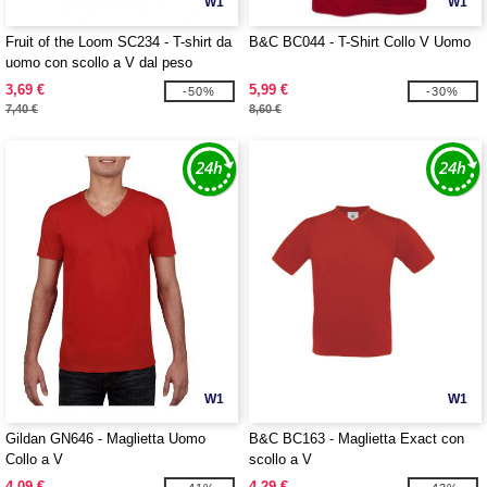
W1
W1
Fruit of the Loom SC234 - T-shirt da
B&C BC044 - T-Shirt Collo V Uomo
uomo con scollo a V dal peso
contenuto
3,69 €
5,99 €
-50%
-30%
7,40 €
8,60 €
W1
W1
Gildan GN646 - Maglietta Uomo
B&C BC163 - Maglietta Exact con
Collo a V
scollo a V
4,09 €
4,29 €