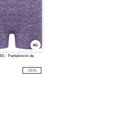
W1
1 - Pantaloncini da
-31%