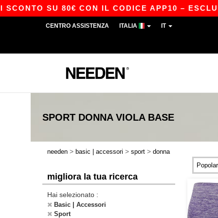
SCONTO SU 80€ CON IL CODICE APP10 – ESCLUSI
CENTRO ASSISTENZA
ITALIA
IT
SPORT DONNA VIOLA
BASE
>
>
>
needen
basic | accessori
sport
donna
migliora la tua ricerca
Hai selezionato :
Basic | Accessori
Sport