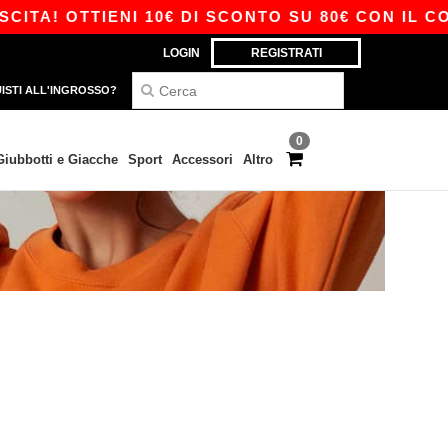
TA! OTTIENI 10€ DI SCONTO SU 80€ CON IL COD
LOGIN
REGISTRATI
ISTI ALL'INGROSSO?
0
Giubbotti e Giacche
Sport
Accessori
Altro