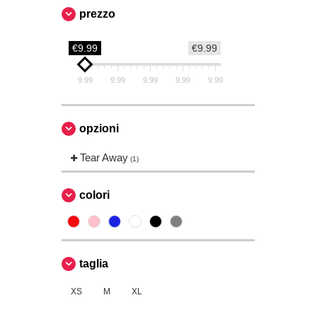
prezzo
€9.99
€9.99
9.99
9.99
9.99
9.99
9.99
opzioni
Tear Away
(1)
colori
taglia
XS
M
XL