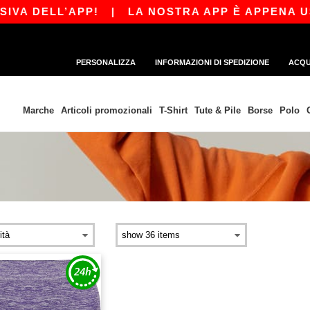
VA DELL’APP!
|
LA NOSTRA APP È APPENA USCI
PERSONALIZZA
INFORMAZIONI DI SPEDIZIONE
ACQU
Marche
Articoli promozionali
T-Shirt
Tute & Pile
Borse
Polo