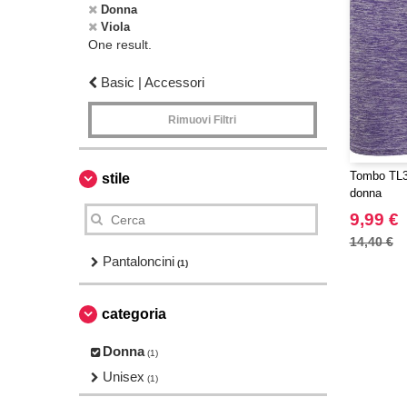
Donna
Viola
One result.
Basic | Accessori
Rimuovi Filtri
Tombo TL30
stile
donna
9,99 €
14,40 €
Pantaloncini
(1)
categoria
Donna
(1)
Unisex
(1)