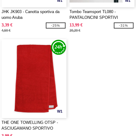
W1
W1
JHK JK903 - Canotta sportiva da
Tombo Teamsport TL080 -
uomo Aruba
PANTALONCINI SPORTIVI
3,39 €
13,99 €
-25%
-31%
4,50 €
20,20 €
W1
THE ONE TOWELLING OTSP -
ASCIUGAMANO SPORTIVO
3,99 €