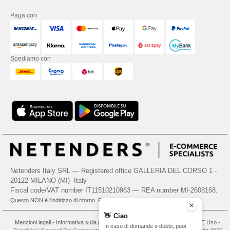
Paga con
Spediamo con
Netenders Italy SRL — Registered office GALLERIA DEL CORSO 1 -
20122 MILANO (MI) -Italy
Fiscal code/VAT number IT11510210963 — REA number MI-2608168.
Questo NON è l'indirizzo di ritorno. Per i resi, vedere qui
👋
Ciao
Menzioni legali
-
Informativa sulla privacy
-
Condizioni Generali Di Accesso E Uso
-
In caso di domande o dubbi, puoi