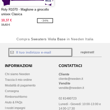
W32
Roly R1070 - Maglione a girocollo
unisex Clasica
10,37 €
-34%
15,82 €
Compra
Sweaters Viola Base
in Needen Italia
registrati!
INFORMAZIONI
CONTATTACI
Chi siamo Needen
Cliente
cliente@needen.it
Traccia il mio ordine
Vendite
Modalità di pagamento
vendite@needen.it
Consegna
Rimborso/ritorno
02 81480723
Aiuto & FAQs
Lunedì - Giovedì: 10:00-13:00 e
I nostri impegni
14:00-17:30