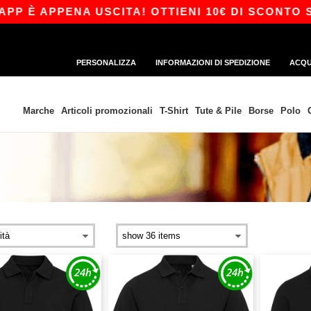
 È APPENA USCITA! OTTIENI 10€ DI SCONTO SU 
PERSONALIZZA
INFORMAZIONI DI SPEDIZIONE
ACQU
Marche
Articoli promozionali
T-Shirt
Tute & Pile
Borse
Polo