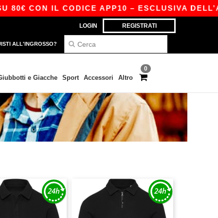
80€ CON IL CODICE APP10 – ESCLUSIVA DELL’AP
LOGIN
REGISTRATI
ISTI ALL'INGROSSO?
0
Giubbotti e Giacche
Sport
Accessori
Altro