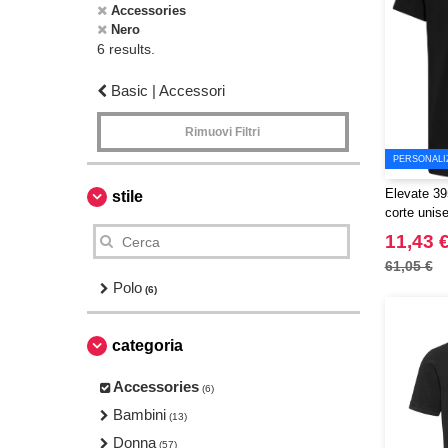
Accessories
Nero
6 results.
Basic | Accessori
Rimuovi Filtri
PERSONALI
Elevate 39
stile
corte unise
certificat
11,43 
Graphite
61,05 €
Polo
(6)
categoria
Accessories
(6)
Bambini
(13)
Donna
(57)