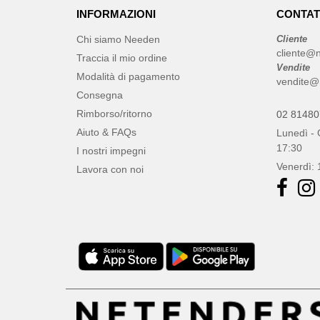
INFORMAZIONI
CONTAT
Chi siamo Needen
Cliente
cliente@n
Traccia il mio ordine
Vendite
Modalità di pagamento
vendite@
Consegna
Rimborso/ritorno
02 8148
Aiuto & FAQs
Lunedì - 
17:30
I nostri impegni
Venerdì: 
Lavora con noi