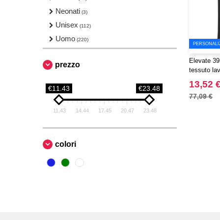
Neonati
(3)
Unisex
(112)
Uomo
(220)
PERSONALI
Elevate 39
prezzo
tessuto la
13,52 
€11.43
€23.48
77,09 €
11.43
14.44
17.45
20.47
23.48
colori