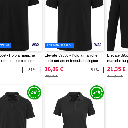
W32
W32
ZZALO!
PERSONALIZZALO!
559 - Polo a maniche
Elevate 39558 - Polo a maniche
Elevate 3955
x in tessuto biologico
corte unisex in tessuto biologico
maniche lun
o OCS da da 180 g/m²
riciclato certificato OCS da 220
€
16,86 €
21,35 €
-81%
-81%
g/m² Beryl
90,05 €
121,67 €