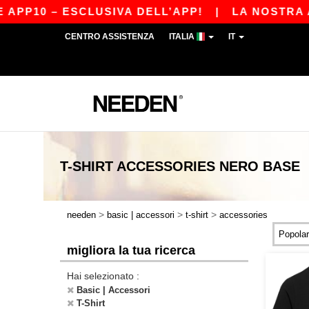
PP10 – ESCLUSIVA DELL’APP!
|
LA NOSTRA APP
CENTRO ASSISTENZA
ITALIA
IT
T-SHIRT ACCESSORIES NERO
BASE
>
>
>
needen
basic | accessori
t-shirt
accessories
migliora la tua ricerca
Hai selezionato :
Basic | Accessori
T-Shirt