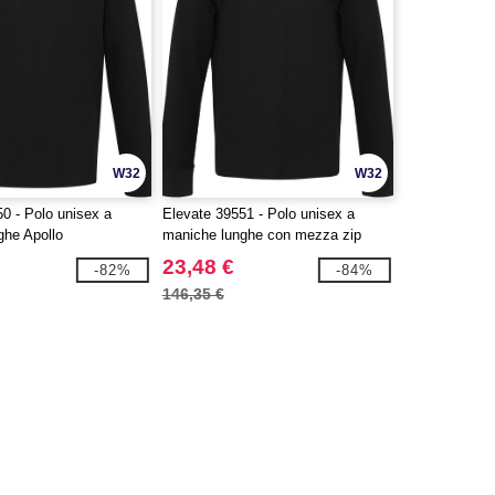
W32
W32
0 - Polo unisex a
Elevate 39551 - Polo unisex a
ghe Apollo
maniche lunghe con mezza zip
Zeus
23,48 €
-82%
-84%
146,35 €