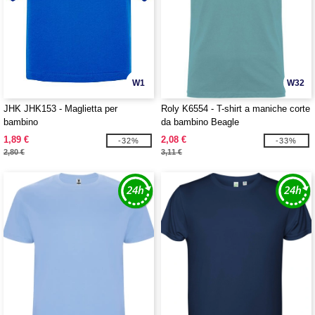
W1
W32
JHK JHK153 - Maglietta per
Roly K6554 - T-shirt a maniche corte
bambino
da bambino Beagle
1,89 €
2,08 €
-32%
-33%
2,80 €
3,11 €