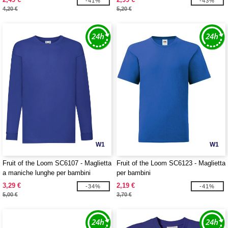
-41%
-43%
4,20 €
5,20 €
W1
W1
Fruit of the Loom SC6107 - Maglietta
Fruit of the Loom SC6123 - Maglietta
a maniche lunghe per bambini
per bambini
3,29 €
2,19 €
-34%
-41%
5,00 €
3,70 €