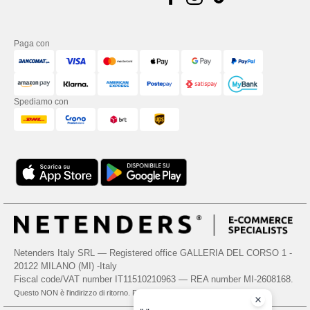
Paga con
Spediamo con
Netenders Italy SRL — Registered office GALLERIA DEL CORSO 1 -
20122 MILANO (MI) -Italy
Fiscal code/VAT number IT11510210963 — REA number MI-2608168.
Questo NON è l'indirizzo di ritorno. Per i resi, vedere qui