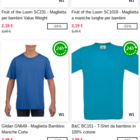
W1
W1
Fruit of the Loom SC231 - Maglietta
Fruit of the Loom SC1019 - Maglietta
per bambini Value Weight
a maniche lunghe per bambini
2,19 €
2,19 €
-39%
-35%
3,60 €
3,40 €
W1
W1
Gildan GN649 - Maglietta Bambino
B&C BC151 - T-Shirt da bambino in
Maniche Corte
100% cotone
2,49 €
2,99 €