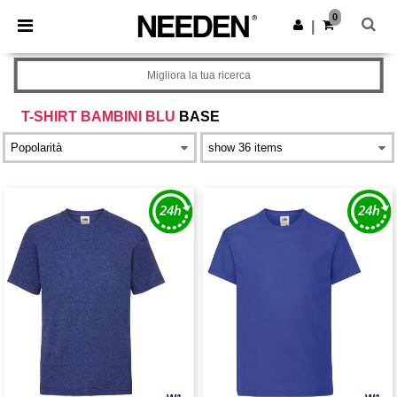
×
App Needen
0
Scarica app
|
Prezzi migliori sull'app!
Migliora la tua ricerca
T-SHIRT BAMBINI BLU
BASE