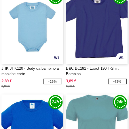
W1
W1
JHK JHK120 - Body da bambino a
B&C BC191 - Exact 190 T-Shirt
maniche corte
Bambino
2,89 €
3,89 €
-26%
-43%
3,90 €
6,86 €