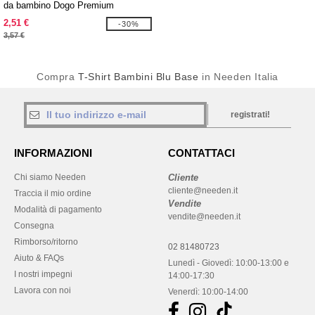
da bambino Dogo Premium
2,51 €
-30%
3,57 €
Compra
T-Shirt Bambini Blu Base
in Needen Italia
registrati!
INFORMAZIONI
CONTATTACI
Chi siamo Needen
Cliente
cliente@needen.it
Traccia il mio ordine
Vendite
Modalità di pagamento
vendite@needen.it
Consegna
Rimborso/ritorno
02 81480723
Aiuto & FAQs
Lunedì - Giovedì: 10:00-13:00 e
I nostri impegni
14:00-17:30
Lavora con noi
Venerdì: 10:00-14:00