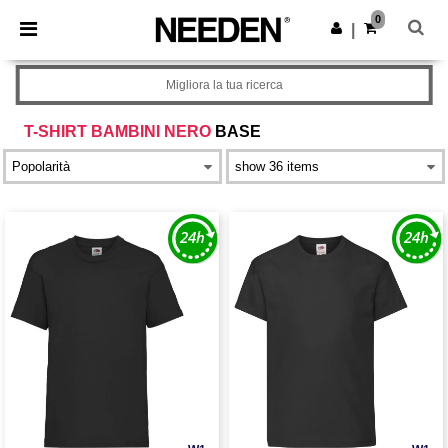
×
App Needen
0
Scarica app
|
Prezzi migliori sull'app!
Migliora la tua ricerca
T-SHIRT BAMBINI NERO
BASE