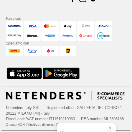
Paga con
Spediamo con
Netenders Italy SRL — Registered office GALLERIA DEL CORSO 1 -
20122 MILANO (MI) -Italy
Fiscal code/VAT number IT11510210963 — REA number MI-2608168.
Questo NON è l'indirizzo di ritorno. Per i resi, vedere qui