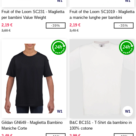
W1
W1
Fruit of the Loom SC231 - Maglietta
Fruit of the Loom SC1019 - Maglietta
per bambini Value Weight
a maniche lunghe per bambini
2,19 €
2,19 €
-39%
-35%
3,60 €
3,40 €
W1
W1
Gildan GN649 - Maglietta Bambino
B&C BC151 - T-Shirt da bambino in
Maniche Corte
100% cotone
2,49 €
2,99 €