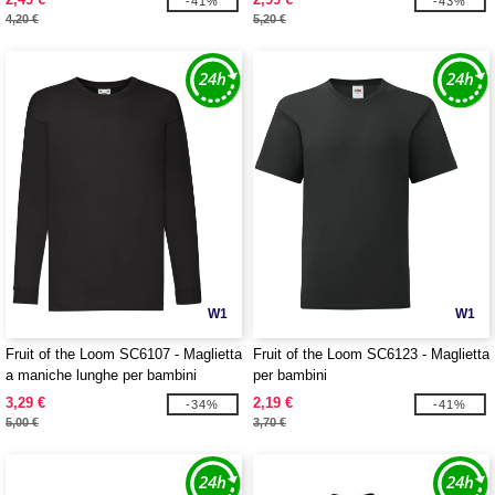
-41%
-43%
4,20 €
5,20 €
W1
W1
Fruit of the Loom SC6107 - Maglietta
Fruit of the Loom SC6123 - Maglietta
a maniche lunghe per bambini
per bambini
3,29 €
2,19 €
-34%
-41%
5,00 €
3,70 €