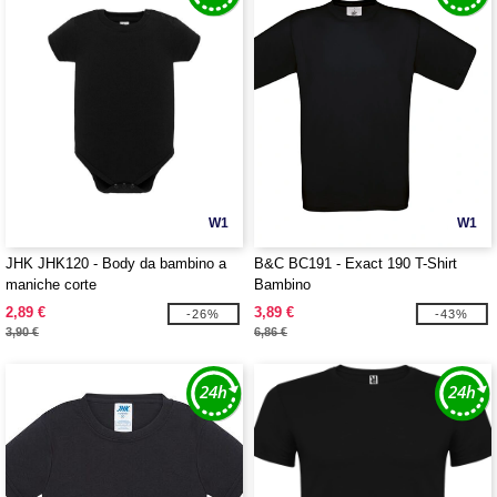
W1
W1
JHK JHK120 - Body da bambino a
B&C BC191 - Exact 190 T-Shirt
maniche corte
Bambino
2,89 €
3,89 €
-26%
-43%
3,90 €
6,86 €