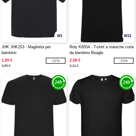
W1
W32
JHK JHK153 - Maglietta per
Roly K6554 - T-shirt a maniche corte
bambino
da bambino Beagle
1,89 €
2,08 €
-32%
-33%
2,80 €
3,11 €