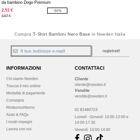
da bambino Dogo Premium
2,51 €
-30%
3,57 €
Compra
T-Shirt Bambini Nero Base
in Needen Italia
registrati!
INFORMAZIONI
CONTATTACI
Chi siamo Needen
Cliente
cliente@needen.it
Traccia il mio ordine
Vendite
Modalità di pagamento
vendite@needen.it
Consegna
Rimborso/ritorno
02 81480723
Aiuto & FAQs
Lunedì - Giovedì: 10:00-13:00 e
I nostri impegni
14:00-17:30
Lavora con noi
Venerdì: 10:00-14:00