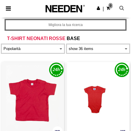
×
App Needen
0
Scarica app
|
Prezzi migliori sull'app!
Migliora la tua ricerca
T-SHIRT NEONATI ROSSE
BASE