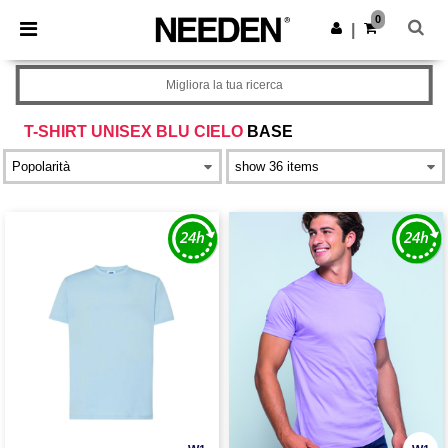
×
App Needen
0
Scarica app
|
Prezzi migliori sull'app!
Migliora la tua ricerca
T-SHIRT UNISEX BLU CIELO
BASE