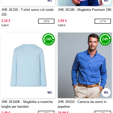
W1
W1
JHK JK155 - T-shirt uomo col rondo
JHK JK190 - Maglietta Premium 190
155
3,10 €
3,59 €
-28%
-27%
4,30 €
4,90 €
W1
W1
JHK JK160K - Maglietta a maniche
JHK JK610 - Camicia da uomo in
lunghe per bambini
popeline
3,49 €
19,99 €