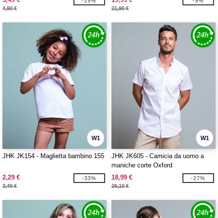
-29%
-9%
4,90 €
21,90 €
W1
W1
JHK JK154 - Maglietta bambino 155
JHK JK605 - Camicia da uomo a
maniche corte Oxford
2,29 €
18,99 €
-33%
-27%
3,40 €
26,10 €