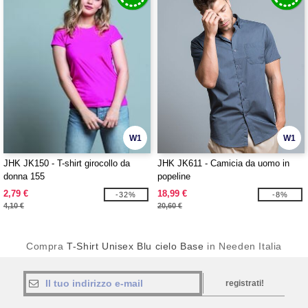
W1
W1
JHK JK150 - T-shirt girocollo da
JHK JK611 - Camicia da uomo in
donna 155
popeline
2,79 €
18,99 €
-32%
-8%
4,10 €
20,60 €
Compra
T-Shirt Unisex Blu cielo Base
in Needen Italia
registrati!