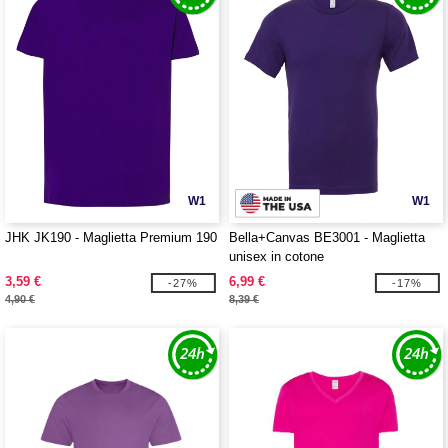
W1
W1
JHK JK190 - Maglietta Premium 190
Bella+Canvas BE3001 - Maglietta
unisex in cotone
3,59 €
6,99 €
-27%
-17%
4,90 €
8,39 €