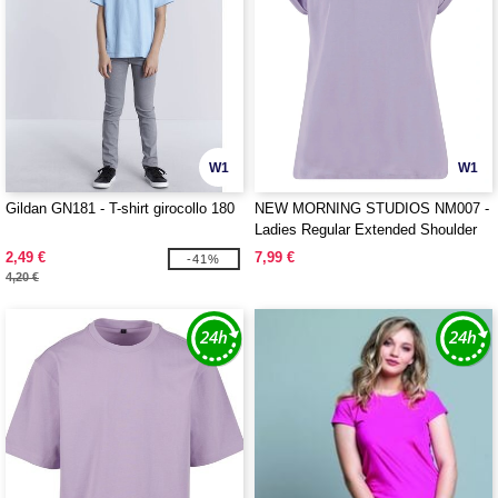
W1
W1
Gildan GN181 - T-shirt girocollo 180
NEW MORNING STUDIOS NM007 -
Ladies Regular Extended Shoulder
Tee
2,49 €
7,99 €
-41%
4,20 €