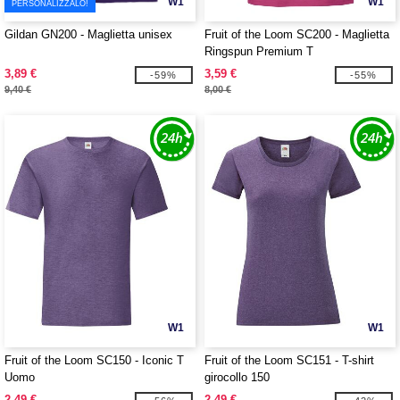
W1
W1
PERSONALIZZALO!
Gildan GN200 - Maglietta unisex
Fruit of the Loom SC200 - Maglietta
Ringspun Premium T
3,89 €
3,59 €
-59%
-55%
9,40 €
8,00 €
W1
W1
Fruit of the Loom SC150 - Iconic T
Fruit of the Loom SC151 - T-shirt
Uomo
girocollo 150
2,49 €
2,49 €