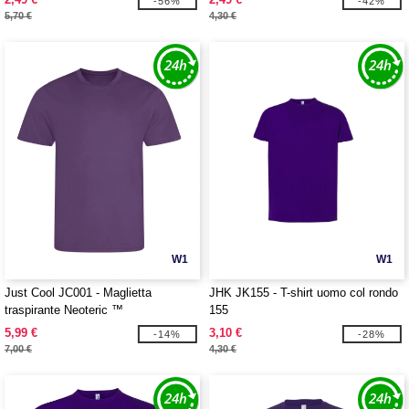
-56%
-42%
5,70 €
4,30 €
W1
W1
Just Cool JC001 - Maglietta
JHK JK155 - T-shirt uomo col rondo
traspirante Neoteric ™
155
5,99 €
3,10 €
-14%
-28%
7,00 €
4,30 €