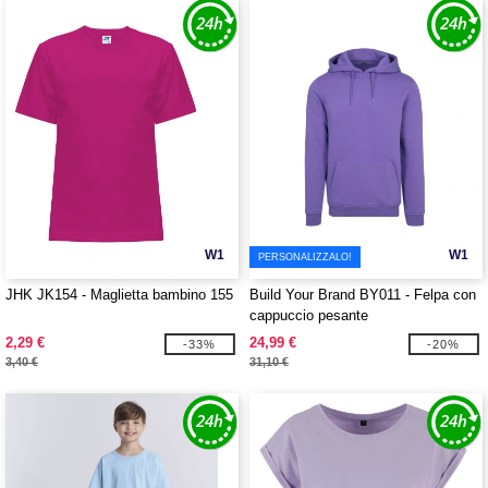
W1
W1
PERSONALIZZALO!
JHK JK154 - Maglietta bambino 155
Build Your Brand BY011 - Felpa con
cappuccio pesante
2,29 €
24,99 €
-33%
-20%
3,40 €
31,10 €