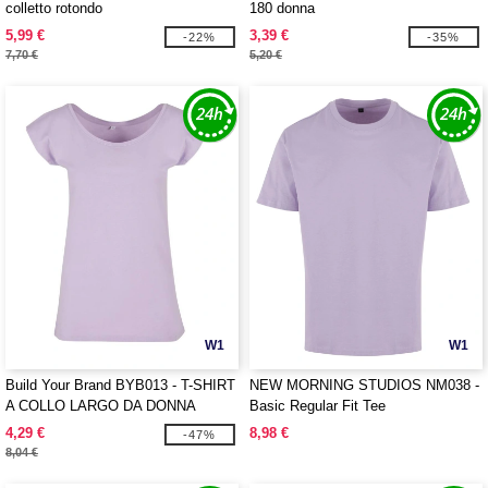
colletto rotondo
180 donna
5,99 €
3,39 €
-22%
-35%
7,70 €
5,20 €
W1
W1
Build Your Brand BYB013 - T-SHIRT
NEW MORNING STUDIOS NM038 -
A COLLO LARGO DA DONNA
Basic Regular Fit Tee
4,29 €
8,98 €
-47%
8,04 €