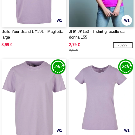
W1
W1
Build Your Brand BY391 - Maglietta
JHK JK150 - T-shirt girocollo da
larga
donna 155
8,99 €
2,79 €
-32%
4,10 €
W1
W1