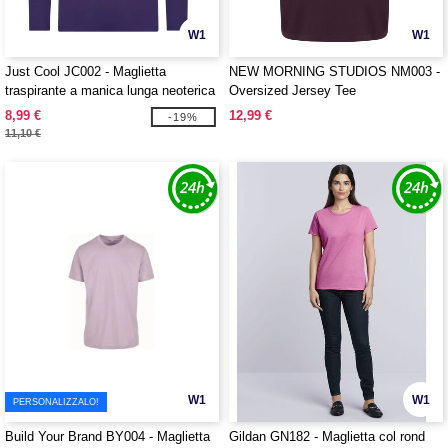
W1
W1
Just Cool JC002 - Maglietta
NEW MORNING STUDIOS NM003 -
traspirante a manica lunga neoterica
Oversized Jersey Tee
™
8,99 €
12,99 €
-19%
11,10 €
W1
W1
PERSONALIZZALO!
Build Your Brand BY004 - Maglietta
Gildan GN182 - Maglietta col rond