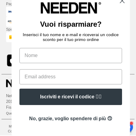
Paga con
Vuoi risparmiare?
Spediamo con
Inserisci il tuo nome e e-mail e riceverai un codice
sconto per il tuo primo ordine
Netenders Italy SRL — Registered office GALLERIA DEL CORSO 1 -
Iscriviti e ricevi il codice 👍🏼
20122 MILANO (MI) -Italy
Fiscal code/VAT number IT11510210963 — REA number MI-2608168.
Questo NON è l'indirizzo di ritorno. Per i resi, vedere qui
No, grazie, voglio spendere di più 🙃
Menzioni legali
-
Informativa sulla privacy
-
Condizioni Generali Di Accesso E Uso
-
Condizioni Generali Del Contraente
-
Politica sui cookie
-
Site Map
Copyright 2026