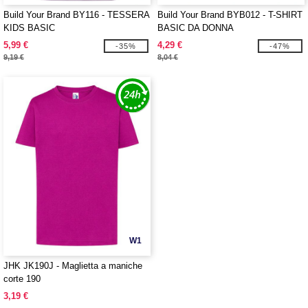
Build Your Brand BY116 - TESSERA
Build Your Brand BYB012 - T-SHIRT
KIDS BASIC
BASIC DA DONNA
5,99 €
4,29 €
-35%
-47%
9,19 €
8,04 €
W1
JHK JK190J - Maglietta a maniche
corte 190
3,19 €