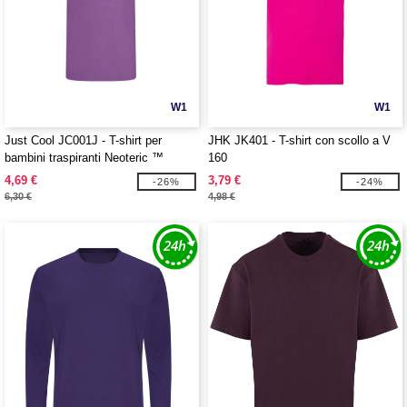
W1
W1
Just Cool JC001J - T-shirt per
JHK JK401 - T-shirt con scollo a V
bambini traspiranti Neoteric ™
160
4,69 €
3,79 €
-26%
-24%
6,30 €
4,98 €