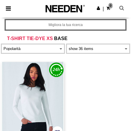
×
App Needen
0
Scarica app
|
Prezzi migliori sull'app!
Migliora la tua ricerca
T-SHIRT TIE-DYE XS
BASE