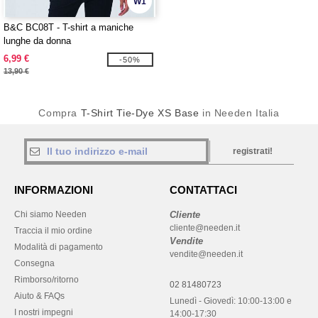
W1
B&C BC08T - T-shirt a maniche
lunghe da donna
6,99 €
-50%
13,90 €
Compra
T-Shirt Tie-Dye XS Base
in Needen Italia
registrati!
INFORMAZIONI
CONTATTACI
Chi siamo Needen
Cliente
cliente@needen.it
Traccia il mio ordine
Vendite
Modalità di pagamento
vendite@needen.it
Consegna
Rimborso/ritorno
02 81480723
Aiuto & FAQs
Lunedì - Giovedì: 10:00-13:00 e
I nostri impegni
14:00-17:30