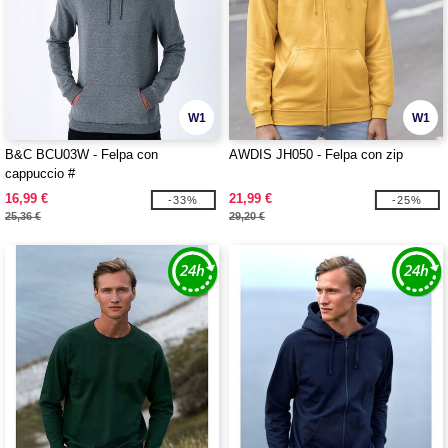
W1
W1
B&C BCU03W - Felpa con
AWDIS JH050 - Felpa con zip
cappuccio #
16,99 €
21,99 €
-33%
-25%
25,36 €
29,20 €