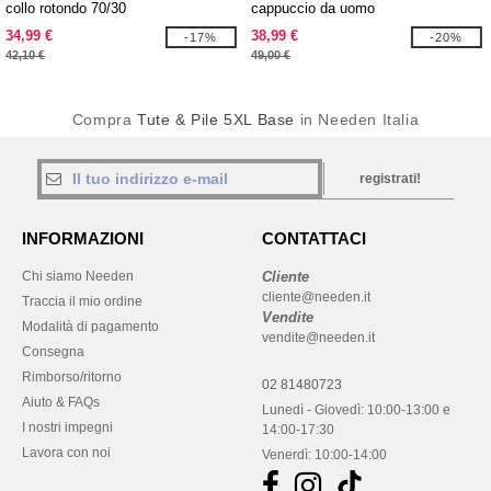
collo rotondo 70/30
cappuccio da uomo
34,99 €
38,99 €
-17%
-20%
42,10 €
49,00 €
Compra
Tute & Pile 5XL Base
in Needen Italia
registrati!
INFORMAZIONI
CONTATTACI
Chi siamo Needen
Cliente
cliente@needen.it
Traccia il mio ordine
Vendite
Modalità di pagamento
vendite@needen.it
Consegna
Rimborso/ritorno
02 81480723
Aiuto & FAQs
Lunedì - Giovedì: 10:00-13:00 e
I nostri impegni
14:00-17:30
Lavora con noi
Venerdì: 10:00-14:00