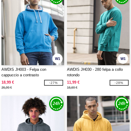
W1
W1
AWDIS JH003 - Felpa con
AWDIS JH030 - 280 felpa a collo
cappuccio a contrasto
rotondo
18,99 €
11,99 €
-27%
-28%
26,00 €
16,60 €