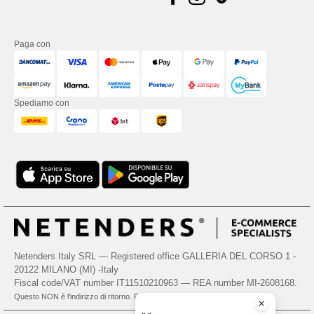
Paga con
Spediamo con
Netenders Italy SRL — Registered office GALLERIA DEL CORSO 1 -
20122 MILANO (MI) -Italy
Fiscal code/VAT number IT11510210963 — REA number MI-2608168.
Questo NON è l'indirizzo di ritorno. Per i resi, vedere qui