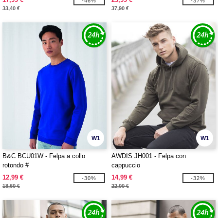
-46%
-37%
33,40 €
37,90 €
W1
W1
B&C BCU01W - Felpa a collo
AWDIS JH001 - Felpa con
rotondo #
cappuccio
12,99 €
14,99 €
-30%
-32%
18,60 €
22,00 €