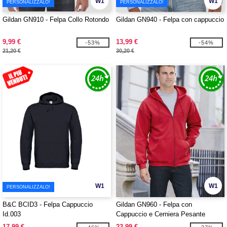
W1
W1
PERSONALIZZALO!
PERSONALIZZALO!
Gildan GN910 - Felpa Collo Rotondo
Gildan GN940 - Felpa con cappuccio
9,99 €
13,99 €
-53%
-54%
21,20 €
30,20 €
W1
W1
PERSONALIZZALO!
B&C BCID3 - Felpa Cappuccio
Gildan GN960 - Felpa con
Id.003
Cappuccio e Cerniera Pesante
17,99 €
23,99 €