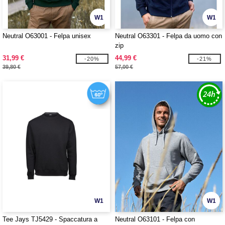
W1
W1
Neutral O63001 - Felpa unisex
Neutral O63301 - Felpa da uomo con
zip
31,99 €
44,99 €
-20%
-21%
39,80 €
57,00 €
W1
W1
Tee Jays TJ5429 - Spaccatura a
Neutral O63101 - Felpa con