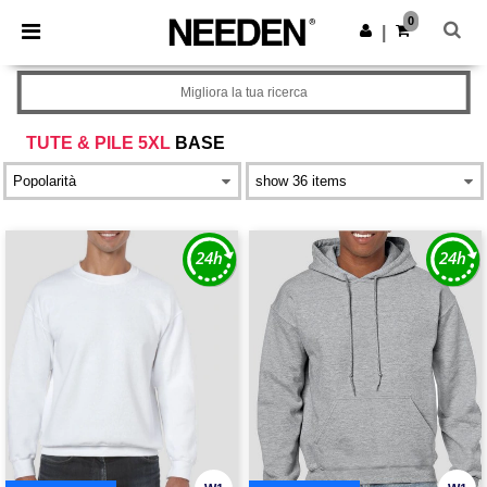
×
App Needen
0
Scarica app
|
Prezzi migliori sull'app!
Migliora la tua ricerca
TUTE & PILE 5XL
BASE