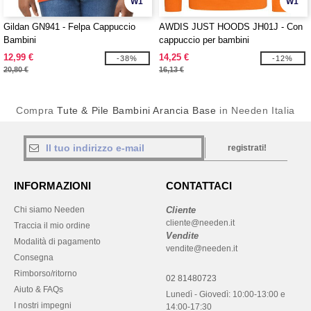
W1
W1
Gildan GN941 - Felpa Cappuccio
AWDIS JUST HOODS JH01J - Con
Bambini
cappuccio per bambini
12,99 €
14,25 €
-38%
-12%
20,80 €
16,13 €
Compra
Tute & Pile Bambini Arancia Base
in Needen Italia
registrati!
INFORMAZIONI
CONTATTACI
Chi siamo Needen
Cliente
cliente@needen.it
Traccia il mio ordine
Vendite
Modalità di pagamento
vendite@needen.it
Consegna
Rimborso/ritorno
02 81480723
Aiuto & FAQs
Lunedì - Giovedì: 10:00-13:00 e
I nostri impegni
14:00-17:30