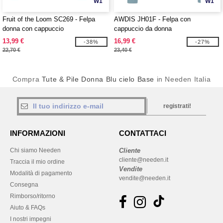
W1
W1
Fruit of the Loom SC269 - Felpa
AWDIS JH01F - Felpa con
donna con cappuccio
cappuccio da donna
13,99 €
16,99 €
-38%
-27%
22,70 €
23,40 €
Compra
Tute & Pile Donna Blu cielo Base
in Needen Italia
registrati!
INFORMAZIONI
CONTATTACI
Chi siamo Needen
Cliente
cliente@needen.it
Traccia il mio ordine
Vendite
Modalità di pagamento
vendite@needen.it
Consegna
Rimborso/ritorno
Aiuto & FAQs
I nostri impegni