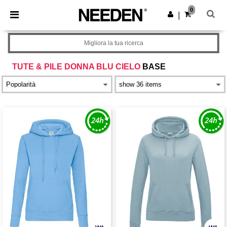
×
App Needen
0
Scarica app
|
Prezzi migliori sull'app!
Migliora la tua ricerca
TUTE & PILE DONNA BLU CIELO
BASE