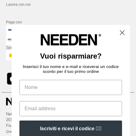
Lavora con noi
Paga con
Spediamo con
Vuoi risparmiare?
Inserisci il tuo nome e e-mail e riceverai un codice
sconto per il tuo primo ordine
Netenders Italy SRL — Registered office GALLERIA DEL CORSO 1 -
20122 MILANO (MI) -Italy
Fiscal code/VAT number IT11510210963 — REA number MI-2608168.
Iscriviti e ricevi il codice 👍🏼
Questo NON è l'indirizzo di ritorno. Per i resi, vedere qui