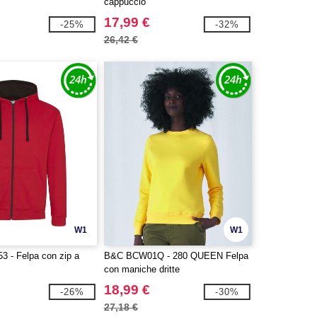
cappuccio
17,99 €
-25%
-32%
26,42 €
W1
W1
 - Felpa con zip a
B&C BCW01Q - 280 QUEEN Felpa
con maniche dritte
18,99 €
-26%
-30%
27,18 €