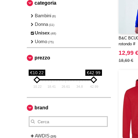
categoria
Bambini
(8)
Donna
(11)
Unisex
(48)
B&C BCU01
Uomo
(75)
rotondo #
12,99 
prezzo
18,60 €
€10.22
€42.99
10.22
18.41
26.61
34.8
42.99
brand
AWDIS
(10)