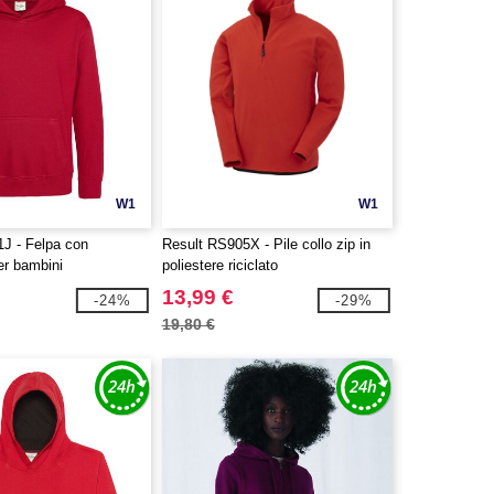
W1
W1
J - Felpa con
Result RS905X - Pile collo zip in
er bambini
poliestere riciclato
13,99 €
-24%
-29%
19,80 €