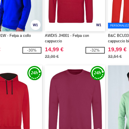
W1
W1
PERSONALIZZ
W - Felpa a collo
AWDIS JH001 - Felpa con
B&C BCU33B
cappuccio
cappuccio bi
€
14,99 €
19,99 €
-30%
-32%
22,00 €
32,54 €