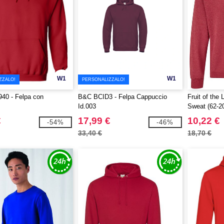
W1
W1
ZZALO!
PERSONALIZZALO!
40 - Felpa con
B&C BCID3 - Felpa Cappuccio
Fruit of the
Id.003
Sweat (62-2
€
17,99 €
10,22 €
-54%
-46%
33,40 €
18,70 €