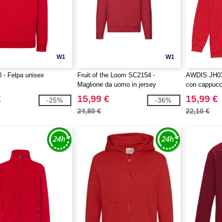
W1
W1
- Felpa unisex
Fruit of the Loom SC2154 -
AWDIS JH03
Maglione da uomo in jersey
con cappucc
€
15,99 €
15,99 €
-25%
-36%
24,80 €
22,10 €