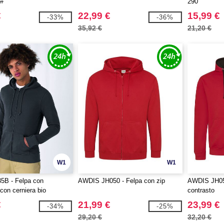
 #
290
€
22,99 €
15,99 €
-33%
-36%
35,92 €
21,20 €
W1
W1
B - Felpa con
AWDIS JH050 - Felpa con zip
AWDIS JH053
con cerniera bio
contrasto
€
21,99 €
23,99 €
-34%
-25%
29,20 €
32,20 €