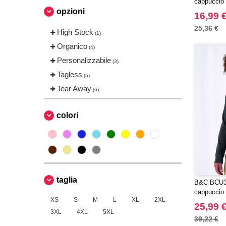
cappuccio
opzioni
16,99 
25,36 €
High Stock
(1)
Organico
(4)
Personalizzabile
(3)
Tagless
(5)
Tear Away
(6)
colori
taglia
B&C BCU35
cappuccio 
XS
S
M
L
XL
2XL
25,99 
3XL
4XL
5XL
39,22 €