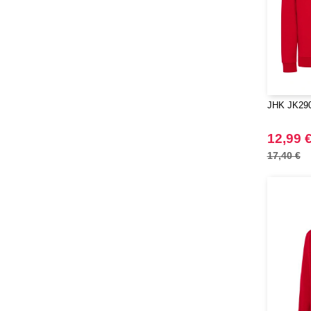
JHK JK290 
12,99 
17,40 €