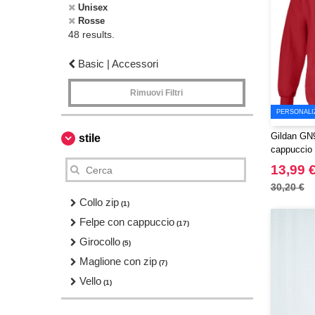
Unisex
Rosse
48 results.
Basic | Accessori
Rimuovi Filtri
PERSONALI
Gildan GN9
stile
cappuccio
13,99 
30,20 €
Collo zip
(1)
Felpe con cappuccio
(17)
Girocollo
(5)
Maglione con zip
(7)
Vello
(1)