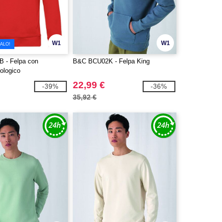
W1
W1
ALO!
 - Felpa con
B&C BCU02K - Felpa King
ologico
22,99 €
-39%
-36%
35,92 €