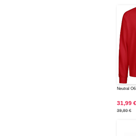
Neutral O6
31,99 
39,80 €