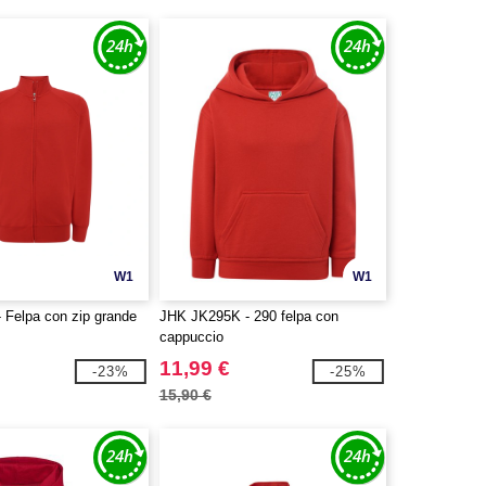
W1
W1
 Felpa con zip grande
JHK JK295K - 290 felpa con
cappuccio
11,99 €
-23%
-25%
15,90 €