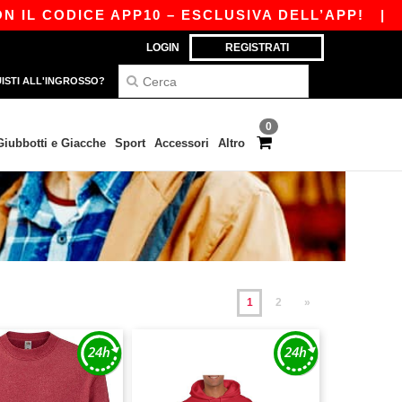
DICE APP10 – ESCLUSIVA DELL’APP!
|
LA NOST
LOGIN
REGISTRATI
ISTI ALL'INGROSSO?
0
Giubbotti e Giacche
Sport
Accessori
Altro
1
2
»