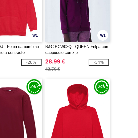
W1
W1
J - Felpa da bambino
B&C BCW03Q - QUEEN Felpa con
io a contrasto
cappuccio con zip
28,99 €
-28%
-34%
43,76 €