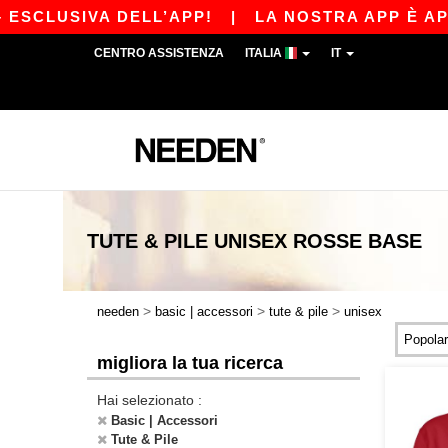
SIVA DELL’APP!
|
LA NOSTRA APP È APPENA US
CENTRO ASSISTENZA
ITALIA
IT
TUTE & PILE UNISEX ROSSE
BASE
>
>
>
needen
basic | accessori
tute & pile
unisex
migliora la tua ricerca
Hai selezionato :
Basic | Accessori
Tute & Pile