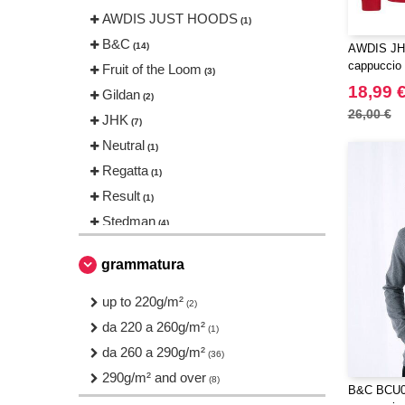
AWDIS JUST HOODS
(1)
B&C
(14)
AWDIS JH0
cappuccio 
Fruit of the Loom
(3)
18,99 
Gildan
(2)
26,00 €
JHK
(7)
Neutral
(1)
Regatta
(1)
Result
(1)
Stedman
(4)
VESTI
(4)
grammatura
up to 220g/m²
(2)
da 220 a 260g/m²
(1)
da 260 a 290g/m²
(36)
290g/m² and over
(8)
B&C BCU03