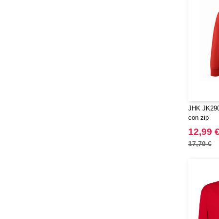
JHK JK290
con zip
12,99 
17,70 €