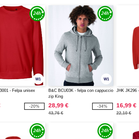
W1
W1
3001 - Felpa unisex
B&C BCU03K - felpa con cappuccio
JHK JK296 -
zip King
€
28,99 €
16,99 €
-20%
-34%
43,76 €
22,10 €