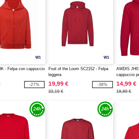
W1
W1
K - Felpa con cappuccio
Fruit of the Loom SC2152 - Felpa
AWDIS JH01
leggera
cappuccio p
€
19,99 €
14,99 €
-27%
-38%
32,10 €
19,80 €