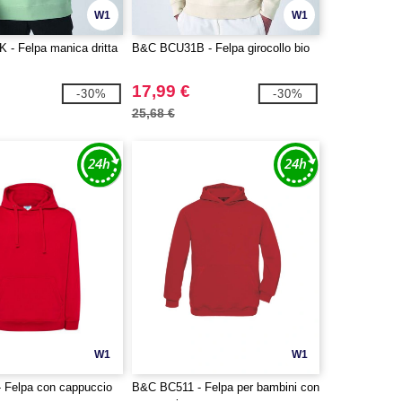
W1
W1
- Felpa manica dritta
B&C BCU31B - Felpa girocollo bio
17,99 €
-30%
-30%
25,68 €
W1
W1
 Felpa con cappuccio
B&C BC511 - Felpa per bambini con