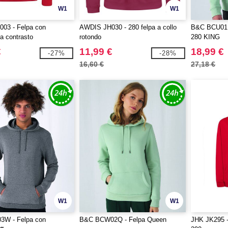
W1
W1
03 - Felpa con
AWDIS JH030 - 280 felpa a collo
B&C BCU01K 
a contrasto
rotondo
280 KING
€
11,99 €
18,99 €
-27%
-28%
16,60 €
27,18 €
W1
W1
W - Felpa con
B&C BCW02Q - Felpa Queen
JHK JK295 -