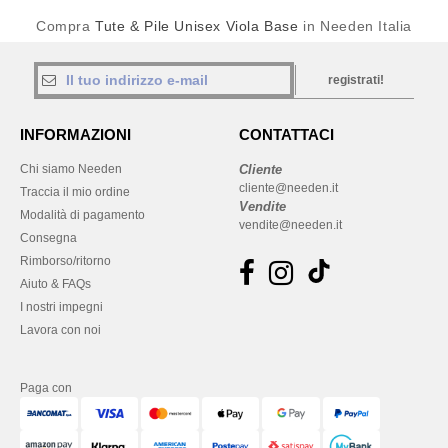
Compra
Tute & Pile Unisex Viola Base
in Needen Italia
registrati!
INFORMAZIONI
CONTATTACI
Chi siamo Needen
Cliente
cliente@needen.it
Traccia il mio ordine
Vendite
Modalità di pagamento
vendite@needen.it
Consegna
Rimborso/ritorno
Aiuto & FAQs
I nostri impegni
Lavora con noi
Paga con