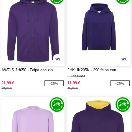
W1
W1
AWDIS JH050 - Felpa con zip
JHK JK295K - 290 felpa con
cappuccio
21,99 €
11,99 €
-25%
-25%
29,20 €
15,90 €