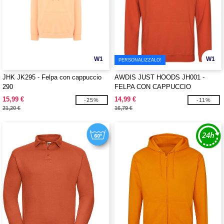
W1
W1
PERSONALIZZALO!
JHK JK295 - Felpa con cappuccio
AWDIS JUST HOODS JH001 -
290
FELPA CON CAPPUCCIO
15,99 €
14,99 €
-25%
-11%
21,20 €
16,79 €