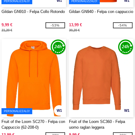
W1
W1
PERSONALIZZALO!
PERSONALIZZALO!
Gildan GN910 - Felpa Collo Rotondo
Gildan GN940 - Felpa con cappuccio
9,99 €
13,99 €
-53%
-54%
21,20 €
30,20 €
W1
W1
PERSONALIZZALO!
Fruit of the Loom SC270 - Felpa con
Fruit of the Loom SC360 - Felpa
Cappuccio (62-208-0)
uomo raglan leggera
13,99 €
9,99 €