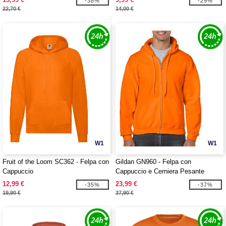
-38%
-29%
22,70 €
14,00 €
W1
W1
Fruit of the Loom SC362 - Felpa con
Gildan GN960 - Felpa con
Cappuccio
Cappuccio e Cerniera Pesante
12,99 €
23,99 €
-35%
-37%
19,90 €
37,90 €