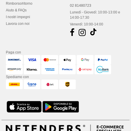
Rimborso/ritorno
02 81480723
Aiuto & FAQs
Lunedì - Giovedì: 10:00-13:00 e
I nostri impegni
14:00-17:30
Lavora con noi
Venerdì: 10:00-14:00
Paga con
Spediamo con