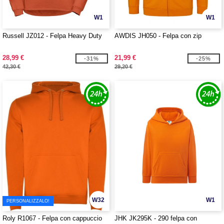
W1
W1
Russell JZ012 - Felpa Heavy Duty
AWDIS JH050 - Felpa con zip
28,99 €
21,99 €
-31%
-25%
42,30 €
29,20 €
W32
W1
PERSONALIZZALO!
Roly R1067 - Felpa con cappuccio
JHK JK295K - 290 felpa con