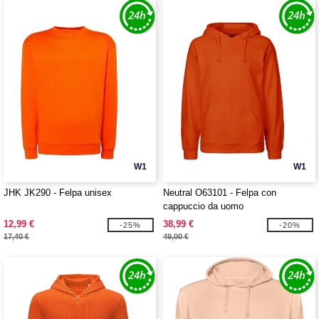
W1
W1
JHK JK290 - Felpa unisex
Neutral O63101 - Felpa con
cappuccio da uomo
12,99 €
38,99 €
-25%
-20%
17,40 €
49,00 €