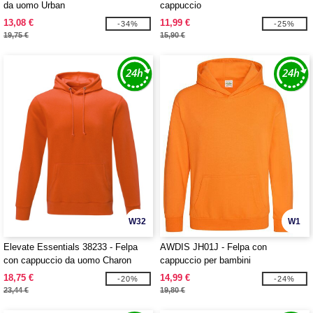
da uomo Urban
cappuccio
13,08 €
11,99 €
-34%
-25%
19,75 €
15,90 €
W32
W1
Elevate Essentials 38233 - Felpa
AWDIS JH01J - Felpa con
con cappuccio da uomo Charon
cappuccio per bambini
18,75 €
14,99 €
-20%
-24%
23,44 €
19,80 €