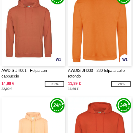
W1
W1
AWDIS JH001 - Felpa con
AWDIS JH030 - 280 felpa a collo
cappuccio
rotondo
14,99 €
11,99 €
-32%
-28%
22,00 €
16,60 €