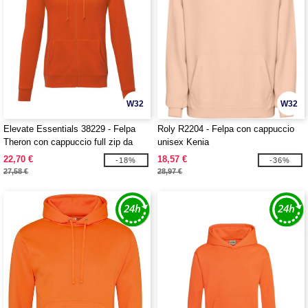
W32
W32
Elevate Essentials 38229 - Felpa
Roly R2204 - Felpa con cappuccio
Theron con cappuccio full zip da
unisex Kenia
uomo
22,70 €
18,57 €
-18%
-36%
27,58 €
28,97 €