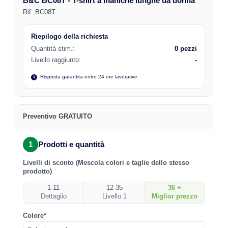
B&C BC08T - T-shirt a maniche lunghe da donna
Rif:
BC08T
Riepilogo della richiesta
Quantità stim.:
0 pezzi
Livello raggiunto:
-
Risposta garantita entro 24 ore lavorative
Preventivo GRATUITO
1
Prodotti e quantità
Livelli di sconto (Mescola colori e taglie dello stesso
prodotto)
1-11
12-35
36 +
Dettaglio
Livello 1
Miglior prezzo
Colore*