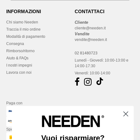
INFORMAZIONI
CONTATTACI
Chi siamo Needen
Cliente
cliente@needen.it
Traccia il mio ordine
Vendite
Modalità di pagamento
vendite@needen.it
Consegna
Rimborso/ritorno
02 81480723
Aiuto & FAQs
Lunedì - Giovedì: 10:00-13:00 e
I nostri impegni
14:00-17:30
Lavora con noi
Venerdì: 10:00-14:00
Paga con
Spediamo con
Vuoi risparmiare?