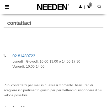
×
App Needen
0
Scarica app
|
Prezzi migliori sull'app!
contattaci
02 81480723
Lunedì - Giovedì: 10:00-13:00 e 14:00-17:30
Venerdì: 10:00-14:00
Puoi contattarci per mail in qualsiasi momento. Assicurati di
scegliere il dipartimento giusto per permetterci di rispondere il più
veloce possibile.