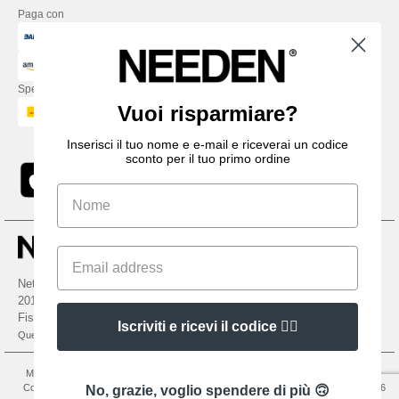
Paga con
Spediamo con
Vuoi risparmiare?
Inserisci il tuo nome e e-mail e riceverai un codice
sconto per il tuo primo ordine
Netenders Italy SRL — Registered office GALLERIA DEL CORSO 1 -
20122 MILANO (MI) -Italy
Fiscal code/VAT number IT11510210963 — REA number MI-2608168.
Iscriviti e ricevi il codice 👍🏼
Questo NON è l'indirizzo di ritorno. Per i resi, vedere qui
Menzioni legali
-
Informativa sulla privacy
-
Condizioni Generali Di Accesso E Uso
-
Condizioni Generali Del Contraente
-
Politica sui cookie
-
Site Map
Copyright 2026
No, grazie, voglio spendere di più 🙃