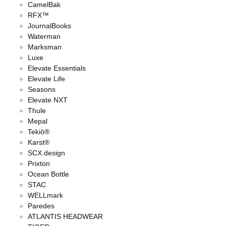
CamelBak
RFX™
JournalBooks
Waterman
Marksman
Luxe
Elevate Essentials
Elevate Life
Seasons
Elevate NXT
Thule
Mepal
Tekiō®
Karst®
SCX.design
Prixton
Ocean Bottle
STAC
WELLmark
Paredes
ATLANTIS HEADWEAR