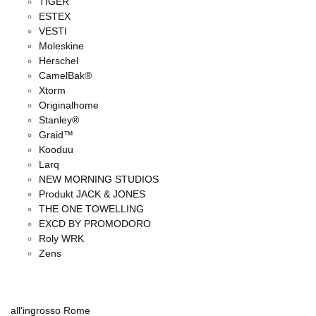
TIGER
ESTEX
VESTI
Moleskine
Herschel
CamelBak®
Xtorm
Originalhome
Stanley®
Graid™
Kooduu
Larq
NEW MORNING STUDIOS
Produkt JACK & JONES
THE ONE TOWELLING
EXCD BY PROMODORO
Roly WRK
Zens
all'ingrosso Rome