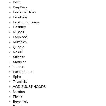
B&C
Bag Base
Finden & Hales
Front row
Fruit of the Loom
Henbury
Russell
Larkwood
Mumbles
Quadra
Result
Skinnifit
Stedman
Tombo
Westford mill
Spiro
Towel city
AWDIS JUST HOODS
Needen
Flexfit
Beechfield