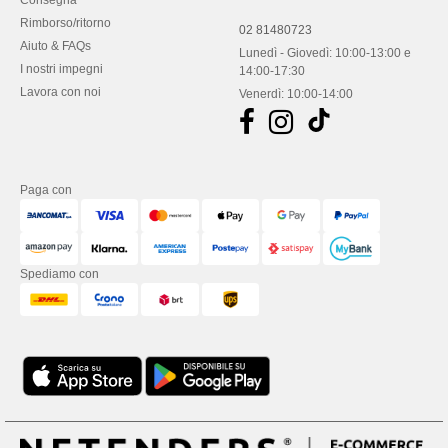
Consegna
Rimborso/ritorno
02 81480723
Aiuto & FAQs
Lunedì - Giovedì: 10:00-13:00 e
I nostri impegni
14:00-17:30
Lavora con noi
Venerdì: 10:00-14:00
Paga con
Spediamo con