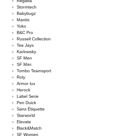
Regatta
Stormtech
Babybugz
Mantis
Yoko
B&C Pro
Russell Collection
Tee Jays
Karlowsky
SF Men
SF Mini
Tombo Teamsport
Roly
Armor lux
Herock
Label Serie
Pen Duick
Sans Étiquette
Starworld
Elevate
Black&Match
SF Women