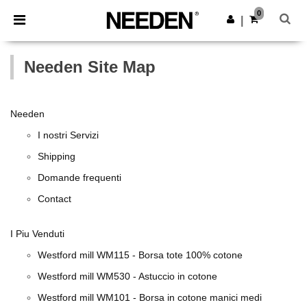
×
App Needen
0
Scarica app
|
Prezzi migliori sull'app!
Needen Site Map
Needen
I nostri Servizi
Shipping
Domande frequenti
Contact
I Piu Venduti
Westford mill WM115 - Borsa tote 100% cotone
Westford mill WM530 - Astuccio in cotone
Westford mill WM101 - Borsa in cotone manici medi