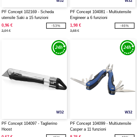
W32
W32
PF Concept 102169 - Scheda
PF Concept 104081 - Multiutensile
utensile Saki a 15 funzioni
Engineer a 6 funzioni
0,96 €
1,98 €
-53%
-46%
2,04 €
3,68 €
W32
W32
PF Concept 104097 - Taglierino
PF Concept 104099 - Multiutensile
Hoost
Casper a 11 funzioni
0,67 €
8,76 €