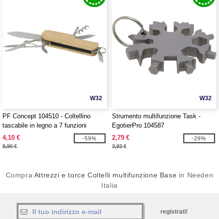
W32
W32
PF Concept 104510 - Coltellino
Strumento multifunzione Task -
tascabile in legno a 7 funzioni
EgotierPro 104587
Richard
4,10 €
2,79 €
-59%
-29%
9,90 €
3,93 €
Compra
Attrezzi e torce Coltelli multifunzione Base
in Needen
Italia
registrati!