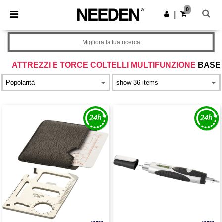
×
App Needen
0
Scarica app
|
Prezzi migliori sull'app!
Migliora la tua ricerca
ATTREZZI E TORCE COLTELLI MULTIFUNZIONE
BASE