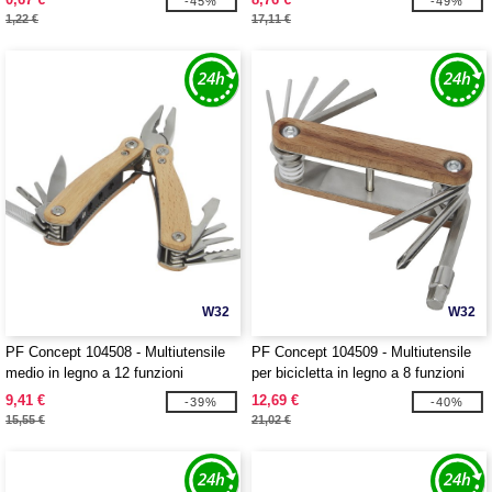
-45%
-49%
1,22 €
17,11 €
W32
W32
PF Concept 104508 - Multiutensile
PF Concept 104509 - Multiutensile
medio in legno a 12 funzioni
per bicicletta in legno a 8 funzioni
Anderson
Fixie
9,41 €
12,69 €
-39%
-40%
15,55 €
21,02 €