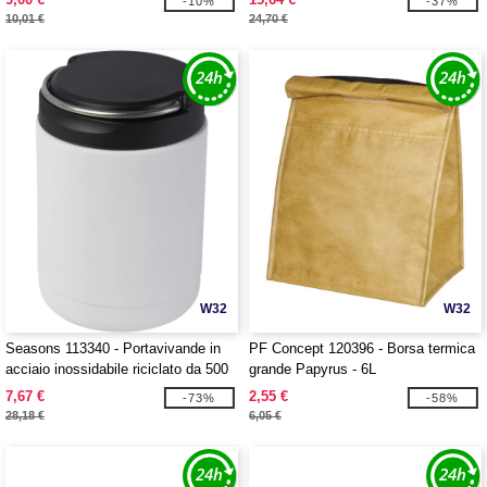
-10%
-37%
10,01 €
24,70 €
W32
W32
Seasons 113340 - Portavivande in
PF Concept 120396 - Borsa termica
acciaio inossidabile riciclato da 500
grande Papyrus - 6L
ml Doveron
7,67 €
2,55 €
-73%
-58%
28,18 €
6,05 €