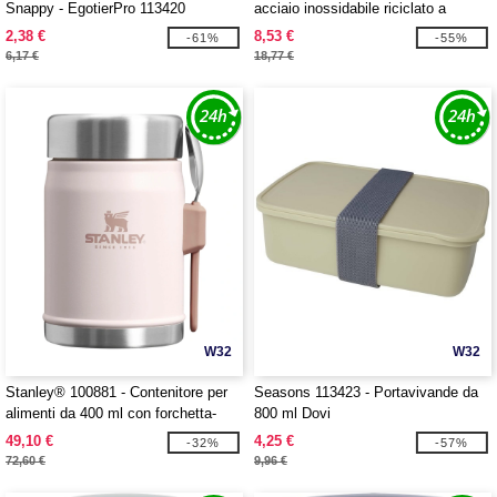
Snappy - EgotierPro 113420
acciaio inossidabile riciclato a
doppia parete da 500 ml Supo
2,38 €
8,53 €
-61%
-55%
6,17 €
18,77 €
W32
W32
Stanley® 100881 - Contenitore per
Seasons 113423 - Portavivande da
alimenti da 400 ml con forchetta-
800 ml Dovi
cucchiaio Stanley Legendary
49,10 €
4,25 €
-32%
-57%
72,60 €
9,96 €