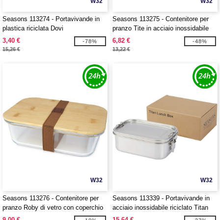
W32
W32
Seasons 113274 - Portavivande in
Seasons 113275 - Contenitore per
plastica riciclata Dovi
pranzo Tite in acciaio inossidabile
con coperchio in bambù
3,40 €
6,82 €
-78%
-48%
15,26 €
13,22 €
W32
W32
Seasons 113276 - Contenitore per
Seasons 113339 - Portavivande in
pranzo Roby di vetro con coperchio
acciaio inossidabile riciclato Titan
in bambù
9,00 €
15,64 €