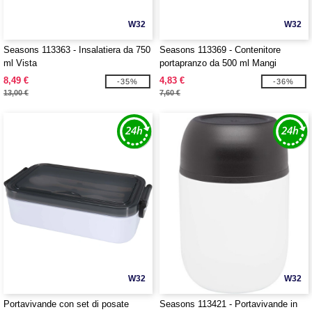
W32
W32
Seasons 113363 - Insalatiera da 750
Seasons 113369 - Contenitore
ml Vista
portapranzo da 500 ml Mangi
8,49 €
4,83 €
-35%
-36%
13,00 €
7,60 €
W32
W32
Portavivande con set di posate
Seasons 113421 - Portavivande in