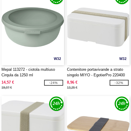
W32
W32
Mepal 113272 - ciotola multiuso
Contenitore portavivande a strato
Cirqula da 1250 ml
singolo MIYO - EgotierPro 220400
14,57 €
8,96 €
-24%
-32%
19,07 €
13,25 €