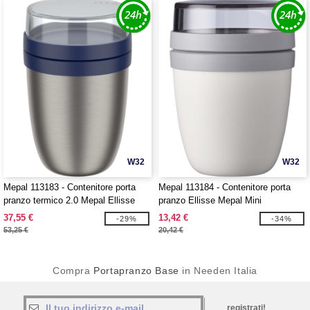
W32
W32
Mepal 113183 - Contenitore porta
Mepal 113184 - Contenitore porta
pranzo termico 2.0 Mepal Ellisse
pranzo Ellisse Mepal Mini
37,55 €
13,42 €
-29%
-34%
53,25 €
20,42 €
Compra
Portapranzo Base
in Needen Italia
registrati!