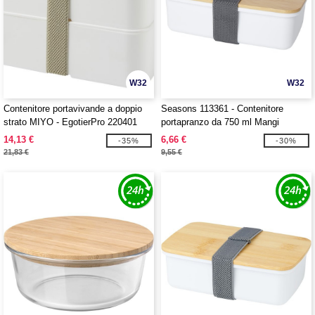
W32
W32
Contenitore portavivande a doppio
Seasons 113361 - Contenitore
strato MIYO - EgotierPro 220401
portapranzo da 750 ml Mangi
14,13 €
6,66 €
-35%
-30%
21,83 €
9,55 €