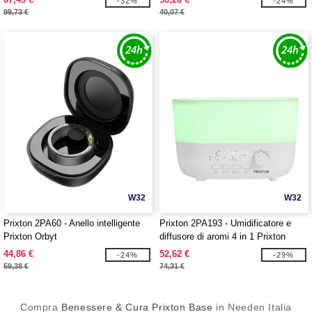
-32%
-24%
99,73 €
40,07 €
W32
W32
Prixton 2PA60 - Anello intelligente
Prixton 2PA193 - Umidificatore e
Prixton Orbyt
diffusore di aromi 4 in 1 Prixton
Connected
44,86 €
52,62 €
-24%
-29%
59,38 €
74,31 €
Compra
Benessere & Cura Prixton Base
in Needen Italia