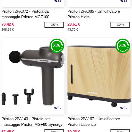
W32
W32
Prixton 2PA072 - Pistola da
Prixton 2PA085 - Umidificatore
massaggio Prixton MGF100
Prixton Hidra
70,42 €
29,61 €
-35%
-32%
108,85 €
43,70 €
W32
W32
Prixton 2PA143 - Pistola per
Prixton 2PA167 - Umidificatore
massaggio Prixton MGF80 Synergy
Prixton Essence
67,45 €
30,26 €