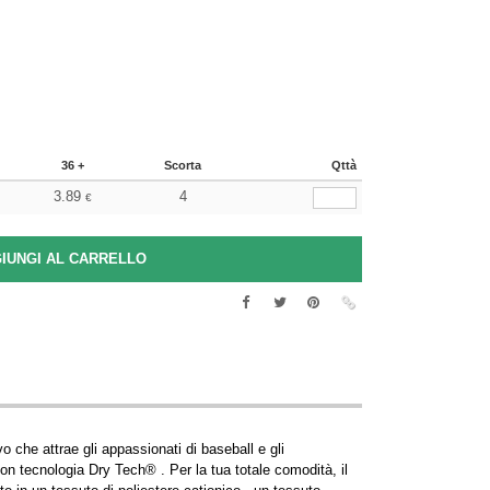
36 +
Scorta
Qttà
3.89
4
€
o che attrae gli appassionati di baseball e gli
con tecnologia Dry Tech® . Per la tua totale comodità, il