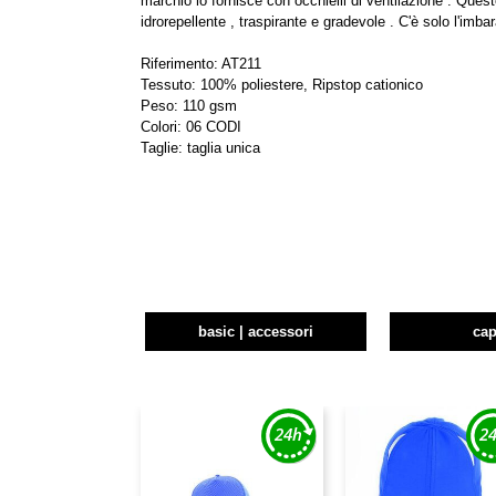
marchio lo fornisce con occhielli di ventilazione . Quest
idrorepellente , traspirante e gradevole . C'è solo l'imbar
Riferimento: AT211
Tessuto: 100% poliestere, Ripstop cationico
Peso: 110 gsm
Colori: 06 CODI
Taglie: taglia unica
basic | accessori
cap