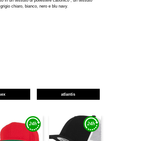
to in un tessuto di poliestere cationico , un tessuto
, grigio chiaro, bianco, nero e blu navy.
sex
atlantis