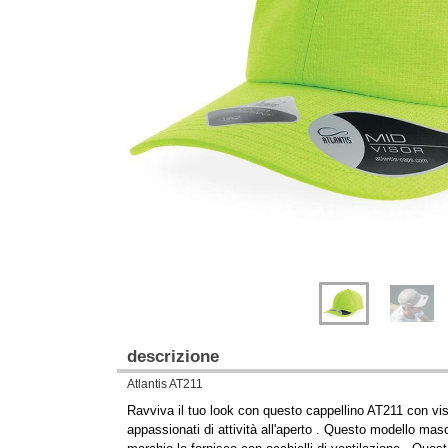
Previous
Next
descrizione
Atlantis AT211
Ravviva il tuo look con questo cappellino AT211 con visie
appassionati di attività all'aperto . Questo modello masc