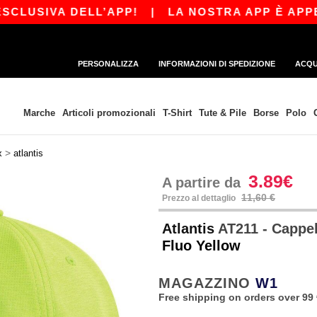
LUSIVA DELL’APP!
|
LA NOSTRA APP È APPENA 
PERSONALIZZA
INFORMAZIONI DI SPEDIZIONE
ACQU
Marche
Articoli promozionali
T-Shirt
Tute & Pile
Borse
Polo
>
x
atlantis
3.89€
A partire da
11,60 €
Prezzo al dettaglio
Atlantis
AT211 - Cappel
Fluo Yellow
MAGAZZINO
W1
Free shipping on orders over 99 