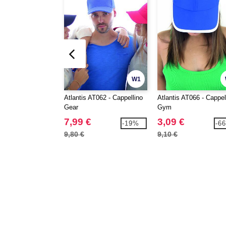
W1
Atlantis AT062 - Cappellino
Atlantis AT066 - Cappel
Gear
Gym
7,99 €
3,09 €
-19%
-6
9,80 €
9,10 €