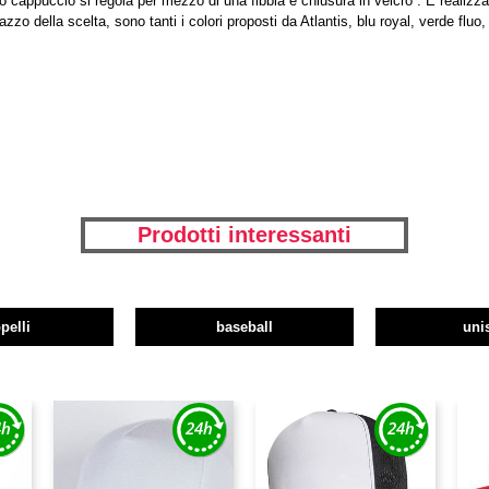
o cappuccio si regola per mezzo di una fibbia e chiusura in velcro . È realizza
azzo della scelta, sono tanti i colori proposti da Atlantis, blu royal, verde fluo
Prodotti interessanti
pelli
baseball
uni