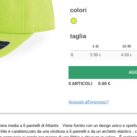
colori
taglia
1-11
12-35
0
5.99
4.69
€
€
0
ARTICOLI
0.00
€
Acquisti all'ingrosso?
ra media a 6 pannelli di Atlantis . Viene fornito con un design unico e sportiv
hile è caratterizzato da una struttura a 6 pannelli e da un archetto elastico , 