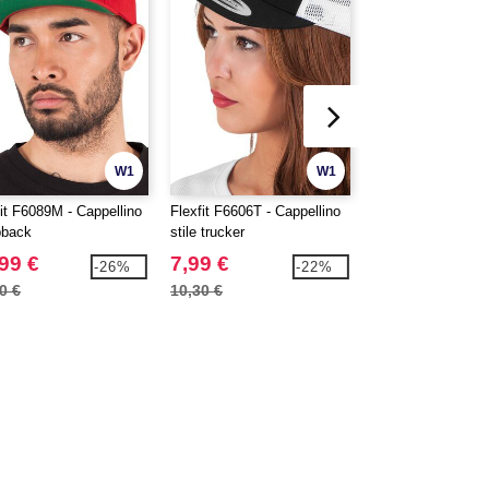
W1
W1
fit F6089M - Cappellino
Flexfit F6606T - Cappellino
FLEXFIT FX6006 
back
stile trucker
Casquette style tr
99 €
7,99 €
7,99 €
-26%
-22%
0 €
10,30 €
10,30 €