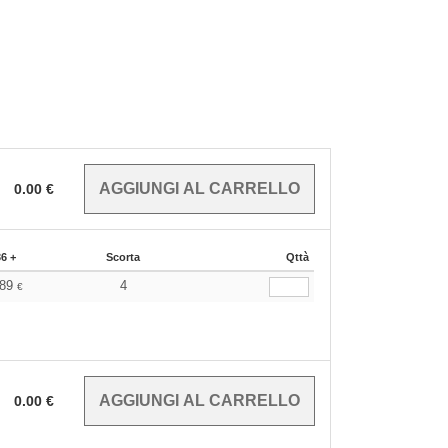
0.00
€
36 +
Scorta
Qttà
.89
4
€
0.00
€