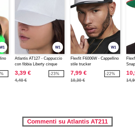
W1
W1
W1
lino
Atlantis AT127 - Cappuccio
Flexfit F6006W - Cappellino
Flex
con fibbia Liberty cinque
stile trucker
Snap
3,39 €
7,99 €
10,
6%
-23%
-22%
4,40 €
10,30 €
14,9
Commenti su Atlantis AT211