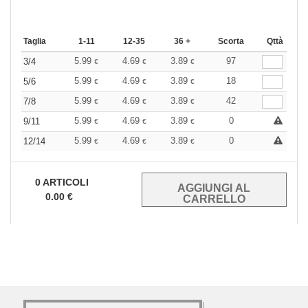
Taglia
1-11
12-35
36 +
Scorta
Qttà
5.99
4.69
3.89
97
3/4
€
€
€
5.99
4.69
3.89
18
5/6
€
€
€
5.99
4.69
3.89
42
7/8
€
€
€
5.99
4.69
3.89
0
9/11
€
€
€
5.99
4.69
3.89
0
12/14
€
€
€
0
ARTICOLI
0.00
€