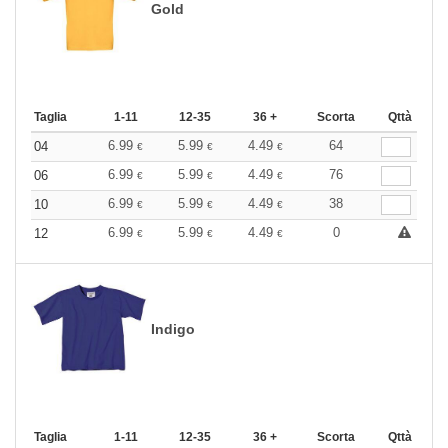
Gold
Taglia
1-11
12-35
36 +
Scorta
Qttà
6.99
5.99
4.49
64
04
€
€
€
6.99
5.99
4.49
76
06
€
€
€
6.99
5.99
4.49
38
10
€
€
€
6.99
5.99
4.49
0
12
€
€
€
Indigo
Taglia
1-11
12-35
36 +
Scorta
Qttà