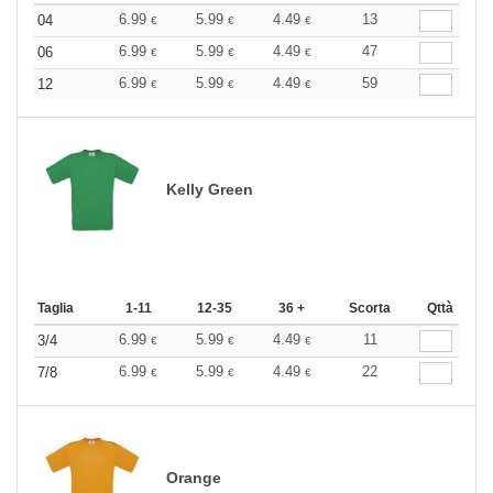
6.99
5.99
4.49
13
04
€
€
€
6.99
5.99
4.49
47
06
€
€
€
6.99
5.99
4.49
59
12
€
€
€
Kelly Green
Taglia
1-11
12-35
36 +
Scorta
Qttà
6.99
5.99
4.49
11
3/4
€
€
€
6.99
5.99
4.49
22
7/8
€
€
€
Orange