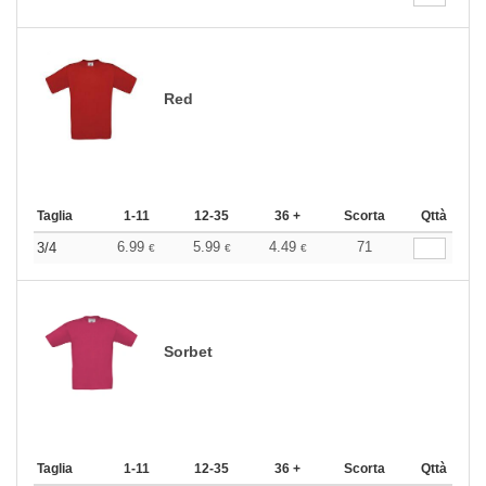
Red
Taglia
1-11
12-35
36 +
Scorta
Qttà
6.99
5.99
4.49
71
3/4
€
€
€
Sorbet
Taglia
1-11
12-35
36 +
Scorta
Qttà