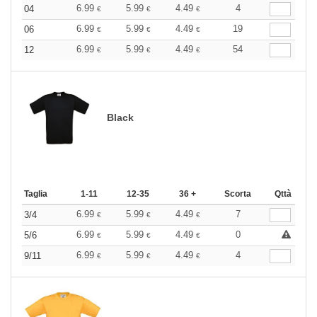
6.99
5.99
4.49
4
04
€
€
€
6.99
5.99
4.49
19
06
€
€
€
6.99
5.99
4.49
54
12
€
€
€
Black
Taglia
1-11
12-35
36 +
Scorta
Qttà
6.99
5.99
4.49
7
3/4
€
€
€
6.99
5.99
4.49
0
5/6
€
€
€
6.99
5.99
4.49
4
9/11
€
€
€