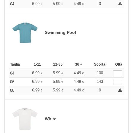
6.99
5.99
4.49
0
04
€
€
€
Swimming Pool
Taglia
1-11
12-35
36 +
Scorta
Qttà
6.99
5.99
4.49
100
04
€
€
€
6.99
5.99
4.49
143
06
€
€
€
6.99
5.99
4.49
0
08
€
€
€
White