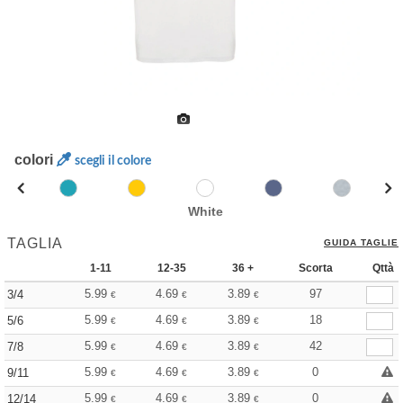
colori
scegli il colore
White
TAGLIA
GUIDA TAGLIE
1-11
12-35
36 +
Scorta
Qttà
5.99
4.69
3.89
97
3/4
€
€
€
5.99
4.69
3.89
18
5/6
€
€
€
5.99
4.69
3.89
42
7/8
€
€
€
5.99
4.69
3.89
0
9/11
€
€
€
5.99
4.69
3.89
0
12/14
€
€
€