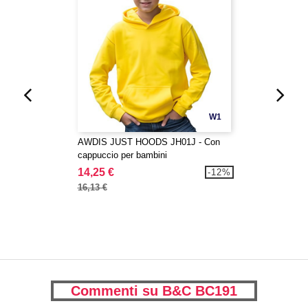
W1
AWDIS JUST HOODS JH01J - Con
cappuccio per bambini
14,25 €
-12%
16,13 €
Commenti su B&C BC191