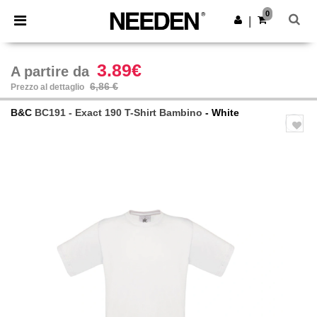
×
App Needen
0
Scarica app
|
Prezzi migliori sull'app!
3.89€
A partire da
6,86 €
Prezzo al dettaglio
B&C
BC191 - Exact 190 T-Shirt Bambino
- White
Previous
Next