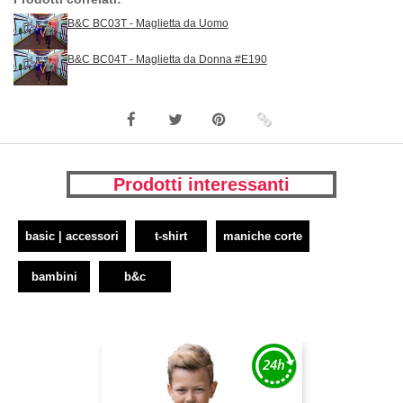
B&C BC03T - Maglietta da Uomo
B&C BC04T - Maglietta da Donna #E190
Prodotti interessanti
basic | accessori
t-shirt
maniche corte
bambini
b&c