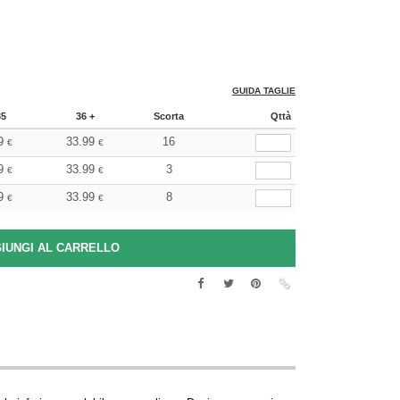
GUIDA TAGLIE
35
36 +
Scorta
Qttà
9
33.99
16
€
€
9
33.99
3
€
€
9
33.99
8
€
€