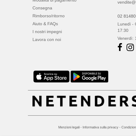
Modalità di pagamento
vendite@
Consegna
Rimborso/ritorno
02 8148
Aiuto & FAQs
Lunedì - 
17:30
I nostri impegni
Venerdì: 
Lavora con noi
Menzioni legali
-
Informativa sulla privacy
-
Condizion