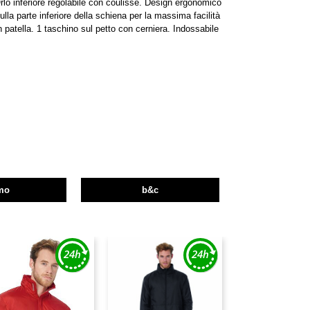
lo inferiore regolabile con coulisse. Design ergonomico
la parte inferiore della schiena per la massima facilità
 patella. 1 taschino sul petto con cerniera. Indossabile
mo
b&c