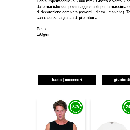
Parka impermeabile (a 5 000 mm). Giacca a vento. Cappu
delle maniche con polsini aggiustabili per la massima co
di decorazione completa (davanti - dietro - maniche). Te
con o senza la giacca di pile interna.
Peso
190g/m²
basic | accessori
giubbott