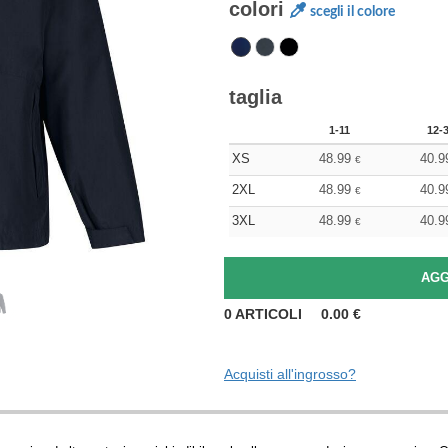
colori
scegli il colore
taglia
1-11
12-
XS
48.99
40.9
€
2XL
48.99
40.9
€
3XL
48.99
40.9
€
0
ARTICOLI
0.00
€
Acquisti all'ingrosso?