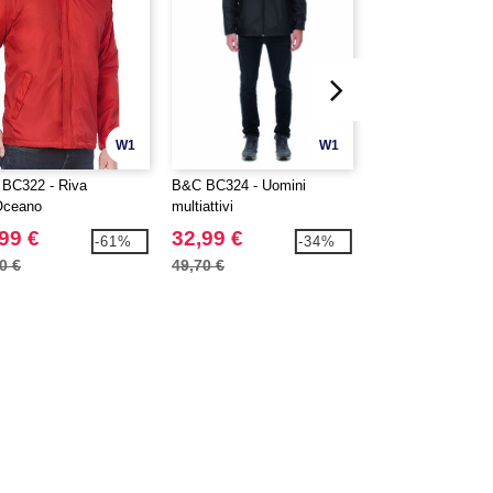
W1
W1
BC322 - Riva
B&C BC324 - Uomini
B&C BC326 - Aria
'Oceano
multiattivi
99 €
32,99 €
11,14 €
-61%
-34%
0 €
49,70 €
29,46 €