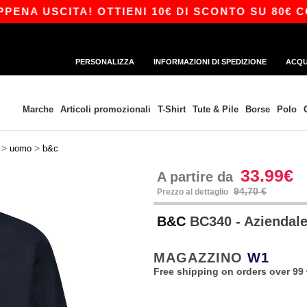
A USCITA! OTTIENI 10€ DI SCONTO SU 80€ CON 
PERSONALIZZA
INFORMAZIONI DI SPEDIZIONE
ACQU
Marche
Articoli promozionali
T-Shirt
Tute & Pile
Borse
Polo
>
>
uomo
b&c
33.99€
A partire da
94,70 €
Prezzo al dettaglio
B&C
BC340 - Aziendale
MAGAZZINO
W1
Free shipping on orders over 99 