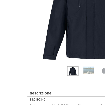
Previous
Next
descrizione
B&C BC340