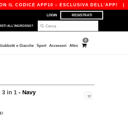
IL CODICE APP10 – ESCLUSIVA DELL’APP!
|
LA
LOGIN
REGISTRATI
ISTI ALL'INGROSSO?
0
Giubbotti e Giacche
Sport
Accessori
Altro
 3 in 1
- Navy
€!