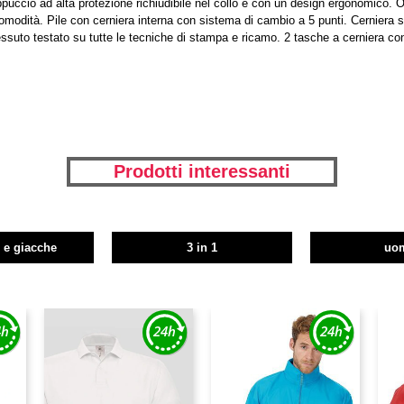
ccio ad alta protezione richiudibile nel collo e con un design ergonomico. Or
modità. Pile con cerniera interna con sistema di cambio a 5 punti. Cerniera sul
ssuto testato su tutte le tecniche di stampa e ricamo. 2 tasche a cerniera con
Prodotti interessanti
i e giacche
3 in 1
uo