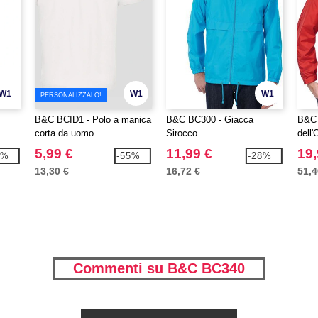
W1
W1
W1
PERSONALIZZALO!
B&C BCID1 - Polo a manica
B&C BC300 - Giacca
B&C 
corta da uomo
Sirocco
dell
5,99 €
11,99 €
19,
3%
-55%
-28%
13,30 €
16,72 €
51,4
Commenti su B&C BC340