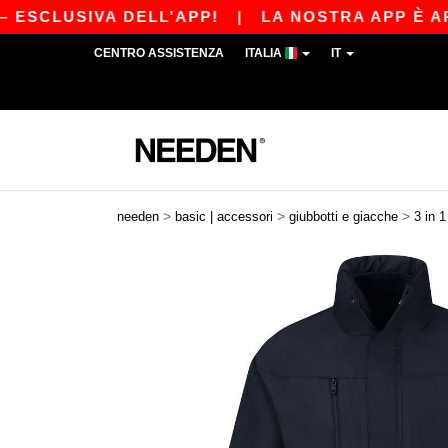
SCLUSIVA DELL’APP!
|
LA NOSTRA APP È APPEN
CENTRO ASSISTENZA
ITALIA
IT
>
>
>
needen
basic | accessori
giubbotti e giacche
3 in 1