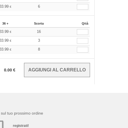
33.99
6
€
36 +
Scorta
Qttà
33.99
16
€
33.99
3
€
33.99
8
€
0.00
€
to sul tuo prossimo ordine
registrati!