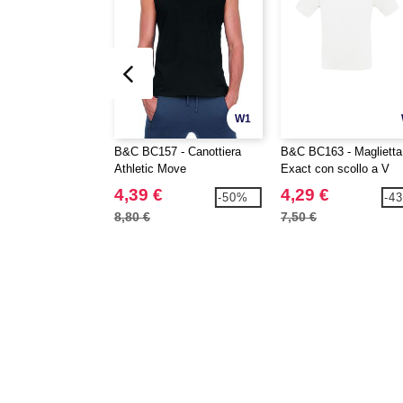
W1
B&C BC157 - Canottiera
B&C BC163 - Maglietta
Athletic Move
Exact con scollo a V
4,39 €
4,29 €
-50%
-4
8,80 €
7,50 €