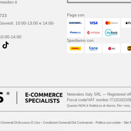
needen.it
Paga con
0723
Giovedì: 10:00-13:00 e 14:00-
10:00-14:00
Spediamo con
Netenders Italy SRL — Registered o
Fiscal code/VAT number IT11510210
Questo NON è l'indirizzo di ritorno. Per i resi
i Generali Di Accesso E Uso
-
Condizioni Generali Del Contraente
-
Politica sui cookie
-
Site