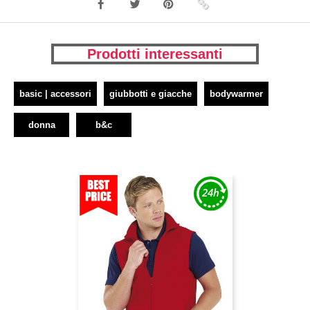
Prodotti interessanti
basic | accessori
giubbotti e giacche
bodywarmer
donna
b&c