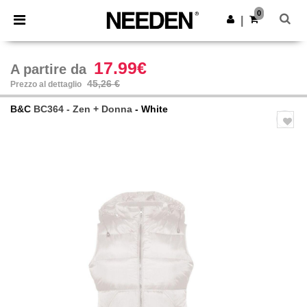
×
App Needen
0
Scarica app
|
Prezzi migliori sull'app!
17.99€
A partire da
45,26 €
Prezzo al dettaglio
B&C
BC364 - Zen + Donna
- White
Previous
Next