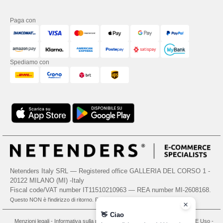
Paga con
Spediamo con
Netenders Italy SRL — Registered office GALLERIA DEL CORSO 1 -
20122 MILANO (MI) -Italy
Fiscal code/VAT number IT11510210963 — REA number MI-2608168.
Questo NON è l'indirizzo di ritorno. Per i resi, vedere qui
👋
Ciao
Menzioni legali
-
Informativa sulla privacy
-
Condizioni Generali Di Accesso E Uso
-