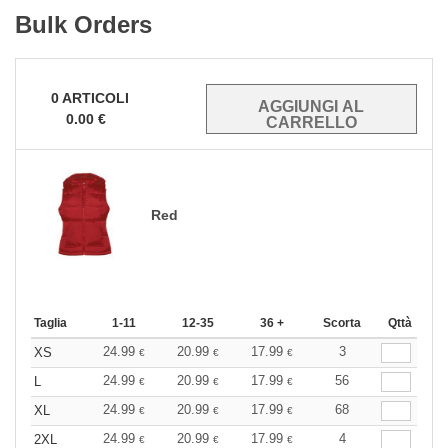
Bulk Orders
0
ARTICOLI
0.00
€
Red
Taglia
1-11
12-35
36 +
Scorta
Qttà
24.99
20.99
17.99
3
XS
€
€
€
24.99
20.99
17.99
56
L
€
€
€
24.99
20.99
17.99
68
XL
€
€
€
24.99
20.99
17.99
4
2XL
€
€
€