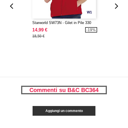
W1
Starworld SW73N - Gilet in Pile 330
14,99 €
-19%
18,50 €
Commenti su B&C BC364
Aggiungi un commento