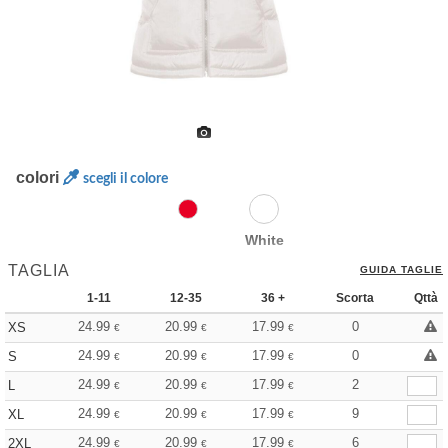
colori
scegli il colore
White
TAGLIA
GUIDA TAGLIE
1-11
12-35
36 +
Scorta
Qttà
24.99
20.99
17.99
0
XS
€
€
€
24.99
20.99
17.99
0
S
€
€
€
24.99
20.99
17.99
2
L
€
€
€
24.99
20.99
17.99
9
XL
€
€
€
24.99
20.99
17.99
6
2XL
€
€
€