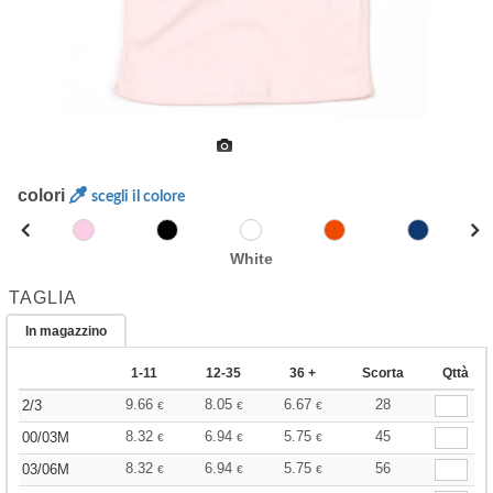
colori
scegli il colore
White
TAGLIA
In magazzino
1-11
12-35
36 +
Scorta
Qttà
9.66
8.05
6.67
28
2/3
€
€
€
8.32
6.94
5.75
45
00/03M
€
€
€
8.32
6.94
5.75
56
03/06M
€
€
€