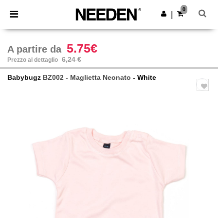
×
App Needen
0
Scarica app
|
Prezzi migliori sull'app!
5.75€
A partire da
6,24 €
Prezzo al dettaglio
Babybugz
BZ002 - Maglietta Neonato
- White
Previous
Next