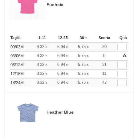
Fuchsia
Taglia
1-11
12-35
36 +
Scorta
Qttà
8.32
6.94
5.75
20
00/03M
€
€
€
8.32
6.94
5.75
0
03/06M
€
€
€
8.32
6.94
5.75
31
06/12M
€
€
€
8.32
6.94
5.75
11
12/18M
€
€
€
8.32
6.94
5.75
42
18/24M
€
€
€
Heather Blue