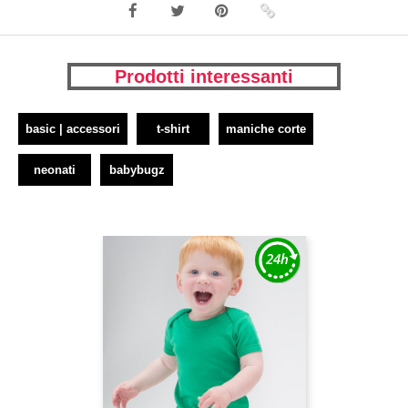
Prodotti interessanti
basic | accessori
t-shirt
maniche corte
neonati
babybugz