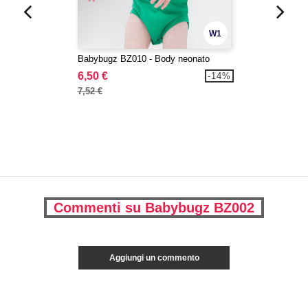
W1
Babybugz BZ010 - Body neonato
6,50 €
-14%
7,52 €
Commenti su Babybugz BZ002
Aggiungi un commento