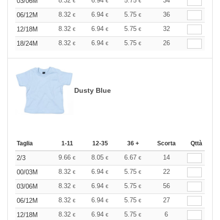
8.32
6.94
5.75
34
03/06M
€
€
€
8.32
6.94
5.75
36
06/12M
€
€
€
8.32
6.94
5.75
32
12/18M
€
€
€
8.32
6.94
5.75
26
18/24M
€
€
€
Dusty Blue
Taglia
1-11
12-35
36 +
Scorta
Qttà
9.66
8.05
6.67
14
2/3
€
€
€
8.32
6.94
5.75
22
00/03M
€
€
€
8.32
6.94
5.75
56
03/06M
€
€
€
8.32
6.94
5.75
27
06/12M
€
€
€
8.32
6.94
5.75
6
12/18M
€
€
€