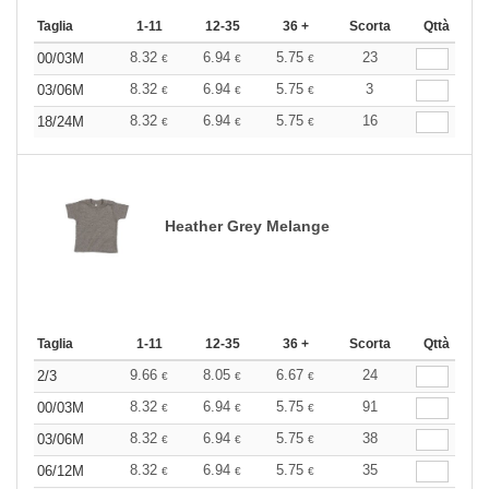
Taglia
1-11
12-35
36 +
Scorta
Qttà
8.32
6.94
5.75
23
00/03M
€
€
€
8.32
6.94
5.75
3
03/06M
€
€
€
8.32
6.94
5.75
16
18/24M
€
€
€
Heather Grey Melange
Taglia
1-11
12-35
36 +
Scorta
Qttà
9.66
8.05
6.67
24
2/3
€
€
€
8.32
6.94
5.75
91
00/03M
€
€
€
8.32
6.94
5.75
38
03/06M
€
€
€
8.32
6.94
5.75
35
06/12M
€
€
€