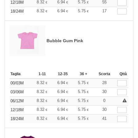
8.32
6.94
5.75
55
12/18M
€
€
€
8.32
6.94
5.75
17
18/24M
€
€
€
Bubble Gum Pink
Taglia
1-11
12-35
36 +
Scorta
Qttà
8.32
6.94
5.75
28
00/03M
€
€
€
8.32
6.94
5.75
30
03/06M
€
€
€
8.32
6.94
5.75
0
06/12M
€
€
€
8.32
6.94
5.75
30
12/18M
€
€
€
8.32
6.94
5.75
41
18/24M
€
€
€