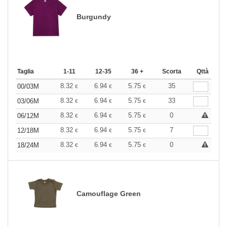
Burgundy
Taglia
1-11
12-35
36 +
Scorta
Qttà
8.32
6.94
5.75
35
00/03M
€
€
€
8.32
6.94
5.75
33
03/06M
€
€
€
8.32
6.94
5.75
0
06/12M
€
€
€
8.32
6.94
5.75
7
12/18M
€
€
€
8.32
6.94
5.75
0
18/24M
€
€
€
Camouflage Green