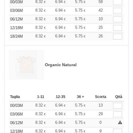
8.32
6.94
5.75
58
00/03M
€
€
€
8.32
6.94
5.75
42
03/06M
€
€
€
8.32
6.94
5.75
10
06/12M
€
€
€
8.32
6.94
5.75
25
12/18M
€
€
€
8.32
6.94
5.75
26
18/24M
€
€
€
Organic Natural
Taglia
1-11
12-35
36 +
Scorta
Qttà
8.32
6.94
5.75
13
00/03M
€
€
€
8.32
6.94
5.75
29
03/06M
€
€
€
8.32
6.94
5.75
0
06/12M
€
€
€
8.32
6.94
5.75
9
12/18M
€
€
€