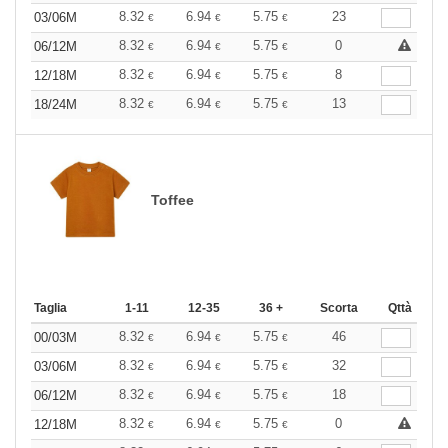
8.32
6.94
5.75
23
03/06M
€
€
€
8.32
6.94
5.75
0
06/12M
€
€
€
8.32
6.94
5.75
8
12/18M
€
€
€
8.32
6.94
5.75
13
18/24M
€
€
€
Toffee
Taglia
1-11
12-35
36 +
Scorta
Qttà
8.32
6.94
5.75
46
00/03M
€
€
€
8.32
6.94
5.75
32
03/06M
€
€
€
8.32
6.94
5.75
18
06/12M
€
€
€
8.32
6.94
5.75
0
12/18M
€
€
€