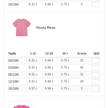
8.32
6.94
5.75
5
18/24M
€
€
€
Dusty Rose
Taglia
1-11
12-35
36 +
Scorta
Qttà
8.32
6.94
5.75
33
00/03M
€
€
€
8.32
6.94
5.75
42
03/06M
€
€
€
8.32
6.94
5.75
31
06/12M
€
€
€
8.32
6.94
5.75
28
12/18M
€
€
€
8.32
6.94
5.75
2
18/24M
€
€
€