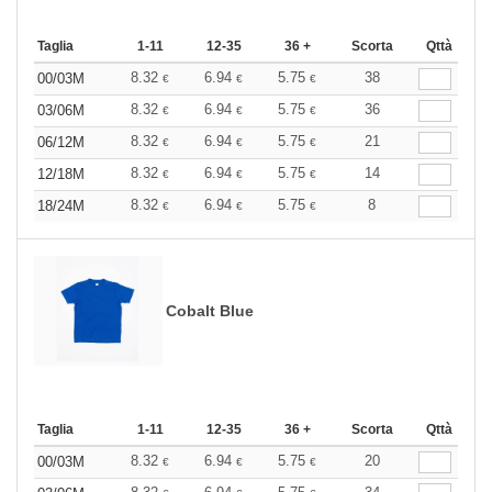
Taglia
1-11
12-35
36 +
Scorta
Qttà
8.32
6.94
5.75
38
00/03M
€
€
€
8.32
6.94
5.75
36
03/06M
€
€
€
8.32
6.94
5.75
21
06/12M
€
€
€
8.32
6.94
5.75
14
12/18M
€
€
€
8.32
6.94
5.75
8
18/24M
€
€
€
Cobalt Blue
Taglia
1-11
12-35
36 +
Scorta
Qttà
8.32
6.94
5.75
20
00/03M
€
€
€