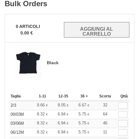
Bulk Orders
0
ARTICOLI
0.00
€
Black
Taglia
1-11
12-35
36 +
Scorta
Qttà
9.66
8.05
6.67
32
2/3
€
€
€
8.32
6.94
5.75
64
00/03M
€
€
€
8.32
6.94
5.75
46
03/06M
€
€
€
8.32
6.94
5.75
11
06/12M
€
€
€