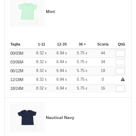
Mint
Taglia
1-11
12-35
36 +
Scorta
Qttà
8.32
6.94
5.75
44
00/03M
€
€
€
8.32
6.94
5.75
34
03/06M
€
€
€
8.32
6.94
5.75
19
06/12M
€
€
€
8.32
6.94
5.75
0
12/18M
€
€
€
8.32
6.94
5.75
16
18/24M
€
€
€
Nautical Navy