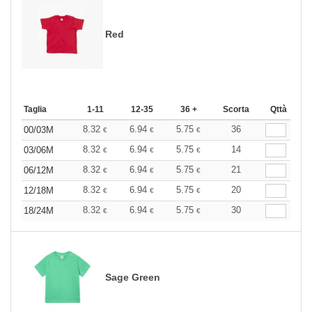
Red
Taglia
1-11
12-35
36 +
Scorta
Qttà
8.32
6.94
5.75
36
00/03M
€
€
€
8.32
6.94
5.75
14
03/06M
€
€
€
8.32
6.94
5.75
21
06/12M
€
€
€
8.32
6.94
5.75
20
12/18M
€
€
€
8.32
6.94
5.75
30
18/24M
€
€
€
Sage Green