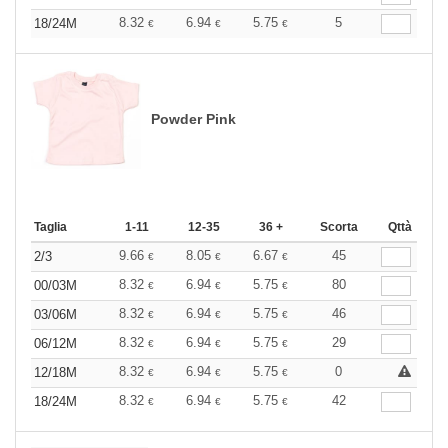
8.32
6.94
5.75
5
18/24M
€
€
€
Powder Pink
Taglia
1-11
12-35
36 +
Scorta
Qttà
9.66
8.05
6.67
45
2/3
€
€
€
8.32
6.94
5.75
80
00/03M
€
€
€
8.32
6.94
5.75
46
03/06M
€
€
€
8.32
6.94
5.75
29
06/12M
€
€
€
8.32
6.94
5.75
0
12/18M
€
€
€
8.32
6.94
5.75
42
18/24M
€
€
€