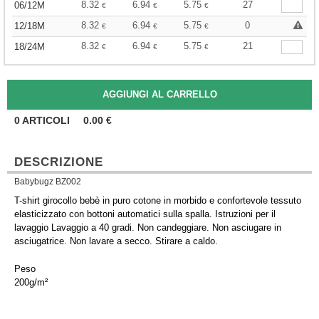
8.32
6.94
5.75
27
06/12M
€
€
€
8.32
6.94
5.75
0
12/18M
€
€
€
8.32
6.94
5.75
21
18/24M
€
€
€
0
ARTICOLI
0.00
€
DESCRIZIONE
Babybugz BZ002
T-shirt girocollo bebè in puro cotone in morbido e confortevole tessuto
elasticizzato con bottoni automatici sulla spalla. Istruzioni per il
lavaggio Lavaggio a 40 gradi. Non candeggiare. Non asciugare in
asciugatrice. Non lavare a secco. Stirare a caldo.
Peso
200g/m²