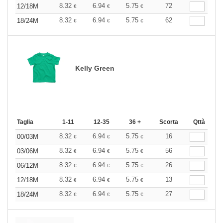
8.32
6.94
5.75
72
12/18M
€
€
€
8.32
6.94
5.75
62
18/24M
€
€
€
Kelly Green
Taglia
1-11
12-35
36 +
Scorta
Qttà
8.32
6.94
5.75
16
00/03M
€
€
€
8.32
6.94
5.75
56
03/06M
€
€
€
8.32
6.94
5.75
26
06/12M
€
€
€
8.32
6.94
5.75
13
12/18M
€
€
€
8.32
6.94
5.75
27
18/24M
€
€
€