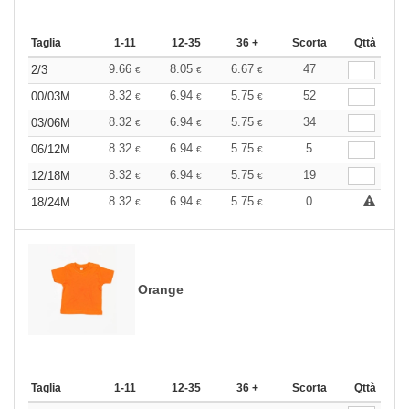
Taglia
1-11
12-35
36 +
Scorta
Qttà
9.66
8.05
6.67
47
2/3
€
€
€
8.32
6.94
5.75
52
00/03M
€
€
€
8.32
6.94
5.75
34
03/06M
€
€
€
8.32
6.94
5.75
5
06/12M
€
€
€
8.32
6.94
5.75
19
12/18M
€
€
€
8.32
6.94
5.75
0
18/24M
€
€
€
Orange
Taglia
1-11
12-35
36 +
Scorta
Qttà