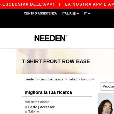
ESCLUSIVA DELL’APP!
|
LA NOSTRA APP È APPEN
CENTRO ASSISTENZA
ITALIA
IT
T-SHIRT FRONT ROW
BASE
>
>
>
needen
basic | accessori
t-shirt
front row
migliora la tua ricerca
Hai selezionato :
Basic | Accessori
T-Shirt