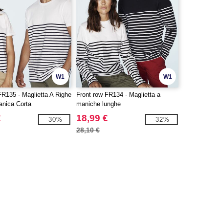
W1
W1
FR135 - Maglietta A Righe
Front row FR134 - Maglietta a
anica Corta
maniche lunghe
€
18,99 €
-30%
-32%
28,10 €