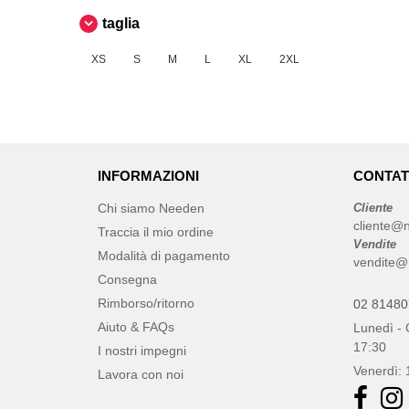
Herock
(1)
taglia
JHK
(24)
JUST T'S
(3)
XS
S
M
L
XL
2XL
Just Cool
(9)
Larkwood
(1)
Mumbles
(1)
NEW MORNING STUDIOS
(8)
INFORMAZIONI
CONTAT
Needen
(88)
Neutral
Chi siamo Needen
Cliente
(15)
cliente@n
Produkt JACK & JONES
Traccia il mio ordine
(4)
Vendite
Modalità di pagamento
Promodoro
(1)
vendite@
Consegna
Result
(1)
Rimborso/ritorno
02 8148
Roly
(19)
Aiuto & FAQs
Lunedì - 
Russell
(10)
17:30
I nostri impegni
SF Men
(5)
Venerdì: 
Lavora con noi
SF Mini
(1)