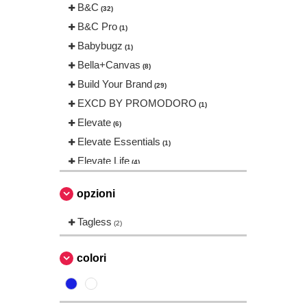
B&C
(32)
B&C Pro
(1)
Babybugz
(1)
Bella+Canvas
(8)
Build Your Brand
(29)
EXCD BY PROMODORO
(1)
Elevate
(6)
Elevate Essentials
(1)
Elevate Life
(4)
Elevate NXT
(5)
opzioni
FRUIT OF THE LOOM VINTAGE
(2)
Tagless
(2)
Finden & Hales
(1)
Front row
(2)
colori
Fruit of the Loom
(23)
Gildan
(14)