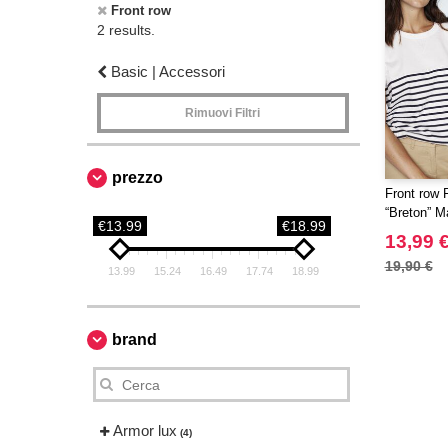
Front row
2 results.
Basic | Accessori
Rimuovi Filtri
prezzo
Front row 
“Breton” M
€13.99
€18.99
13,99 
19,90 €
13.99
15.24
16.49
17.74
18.99
brand
Armor lux
(4)