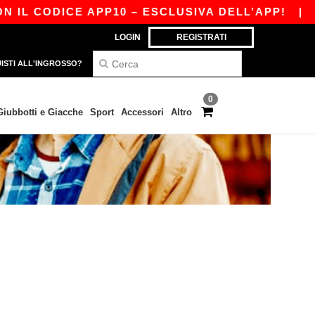
IL CODICE APP10 – ESCLUSIVA DELL’APP!
|
LA
LOGIN
REGISTRATI
ISTI ALL'INGROSSO?
0
Giubbotti e Giacche
Sport
Accessori
Altro