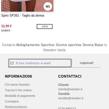
W1
Spiro SP261 - Taglio da donna
12,99 €
-26%
17,60 €
Compra
Abbigliamento Sportivo Gonne sportive Donna Base
in
Needen Italia
registrati!
INFORMAZIONI
CONTATTACI
Chi siamo Needen
Cliente
cliente@needen.it
Traccia il mio ordine
Vendite
Modalità di pagamento
vendite@needen.it
Consegna
Rimborso/ritorno
02 81480723