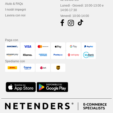
Aiuto & FAQs
Lunedì - Giovedì: 10:00-13:00 e
I nostri impegni
14:00-17:30
Lavora con noi
Venerdì: 10:00-14:00
Paga con
Spediamo con