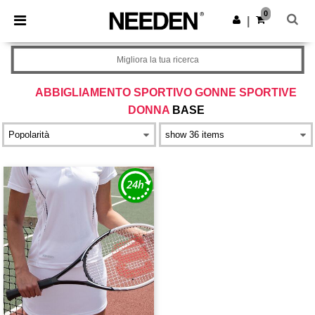
×
App Needen
0
Scarica app
|
Prezzi migliori sull'app!
Migliora la tua ricerca
ABBIGLIAMENTO SPORTIVO GONNE SPORTIVE
DONNA
BASE