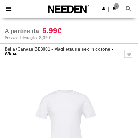
×
App Needen
0
Scarica app
|
Prezzi migliori sull'app!
6.99€
A partire da
8,39 €
Prezzo al dettaglio
Bella+Canvas BE3001 - Maglietta unisex in cotone
-
White
Previous
Next