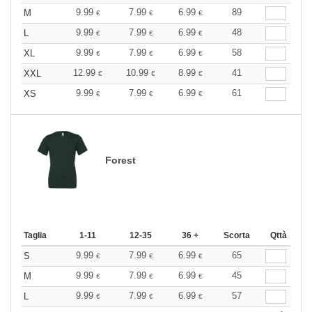
9.99
7.99
6.99
89
M
€
€
€
9.99
7.99
6.99
48
L
€
€
€
9.99
7.99
6.99
58
XL
€
€
€
12.99
10.99
8.99
41
XXL
€
€
€
9.99
7.99
6.99
61
XS
€
€
€
Forest
Taglia
1-11
12-35
36 +
Scorta
Qttà
9.99
7.99
6.99
65
S
€
€
€
9.99
7.99
6.99
45
M
€
€
€
9.99
7.99
6.99
57
L
€
€
€