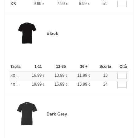
9.99
7.99
6.99
51
XS
€
€
€
Black
Taglia
1-11
12-35
36 +
Scorta
Qttà
16.99
13.99
11.99
13
3XL
€
€
€
19.99
16.99
13.99
24
4XL
€
€
€
Dark Grey