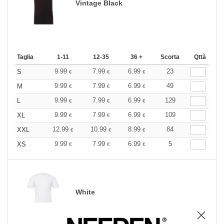
Vintage Black
Taglia
1-11
12-35
36 +
Scorta
Qttà
9.99
7.99
6.99
23
S
€
€
€
9.99
7.99
6.99
49
M
€
€
€
9.99
7.99
6.99
129
L
€
€
€
9.99
7.99
6.99
109
XL
€
€
€
12.99
10.99
8.99
84
XXL
€
€
€
9.99
7.99
6.99
5
XS
€
€
€
White