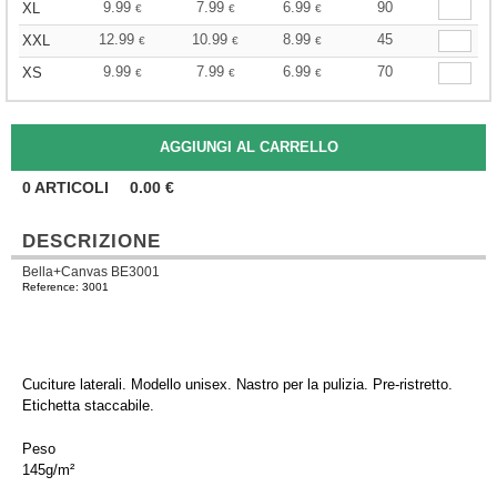
9.99
7.99
6.99
90
XL
€
€
€
12.99
10.99
8.99
45
XXL
€
€
€
9.99
7.99
6.99
70
XS
€
€
€
0
ARTICOLI
0.00
€
DESCRIZIONE
Bella+Canvas BE3001
Reference: 3001
Cuciture laterali. Modello unisex. Nastro per la pulizia. Pre-ristretto.
Etichetta staccabile.
Peso
145g/m²