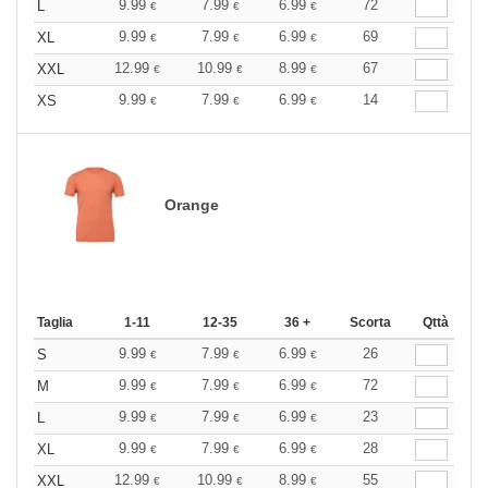
9.99
7.99
6.99
72
L
€
€
€
9.99
7.99
6.99
69
XL
€
€
€
12.99
10.99
8.99
67
XXL
€
€
€
9.99
7.99
6.99
14
XS
€
€
€
Orange
Taglia
1-11
12-35
36 +
Scorta
Qttà
9.99
7.99
6.99
26
S
€
€
€
9.99
7.99
6.99
72
M
€
€
€
9.99
7.99
6.99
23
L
€
€
€
9.99
7.99
6.99
28
XL
€
€
€
12.99
10.99
8.99
55
XXL
€
€
€