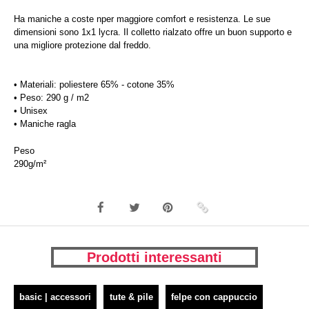
Ha maniche a coste nper maggiore comfort e resistenza. Le sue
dimensioni sono 1x1 lycra. Il colletto rialzato offre un buon supporto e
una migliore protezione dal freddo.
• Materiali: poliestere 65% - cotone 35%
• Peso: 290 g / m2
• Unisex
• Maniche ragla
Peso
290g/m²
Prodotti interessanti
basic | accessori
tute & pile
felpe con cappuccio