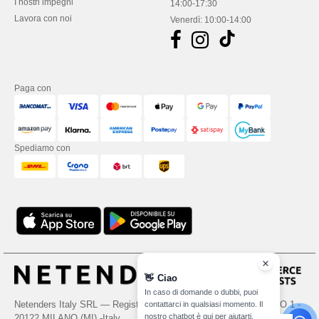
I nostri impegni
14:00-17:30
Lavora con noi
Venerdì: 10:00-14:00
Paga con
Spediamo con
👋
Ciao
In caso di domande o dubbi, puoi
Netenders Italy SRL — Registered office GALLERIA DEL CORSO 1 -
contattarci in qualsiasi momento. Il
nostro chatbot è qui per aiutarti.
20122 MILANO (MI) -Italy