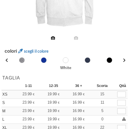
colori
scegli il colore
White
TAGLIA
1-11
12-35
36 +
Scorta
Qttà
23.99
19.99
16.99
15
XS
€
€
€
23.99
19.99
16.99
11
S
€
€
€
23.99
19.99
16.99
5
M
€
€
€
23.99
19.99
16.99
0
L
€
€
€
23.99
19.99
16.99
22
XL
€
€
€