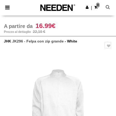
×
App Needen
0
Scarica app
|
Prezzi migliori sull'app!
16.99€
A partire da
22,10 €
Prezzo al dettaglio
JHK
JK296 - Felpa con zip grande
- White
Previous
Next