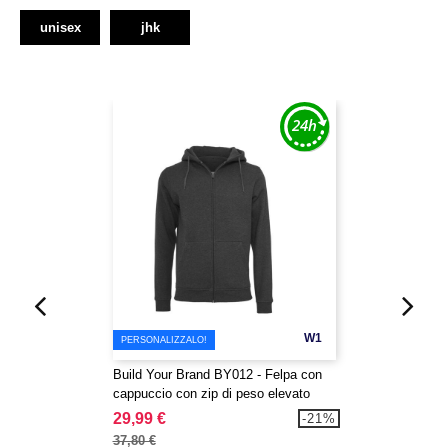
unisex
jhk
W1
PERSONALIZZALO!
Build Your Brand BY012 - Felpa con
cappuccio con zip di peso elevato
29,99 €
-21%
37,80 €