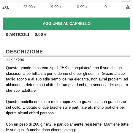
23.99
19.99
16.99
0
2XL
€
€
€
0
ARTICOLI
0.00
€
DESCRIZIONE
JHK JK296
Questa grande felpa con zip di JHK ti conquisterà con il suo design
classico. È perfetta sia per le donne che per gli uomini. Grazie al suo
taglio sobrio e al suo stile semplice ma elegante, non avrai problemi ad
abbinarlo a determinati abiti. del tuo guardaroba, a seconda dell'aspetto
che vuoi adottare.
Questo modello di felpa è molto apprezzato grazie alla sua grande zip
sul collo. È dotato di due tasche sulle parti laterali, molto pratiche per
riporre alcuni effetti personali.
Con un peso di 260 g / m2, è particolarmente resistente. Mantiene tutte
le sue qualità anche dopo diversi lavaggi.