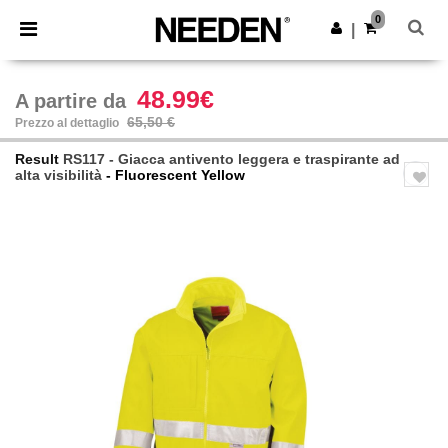
×
App Needen
0
Scarica app
|
Prezzi migliori sull'app!
48.99€
A partire da
65,50 €
Prezzo al dettaglio
Result
RS117 - Giacca antivento leggera e traspirante ad
alta visibilità
- Fluorescent Yellow
Previous
Next