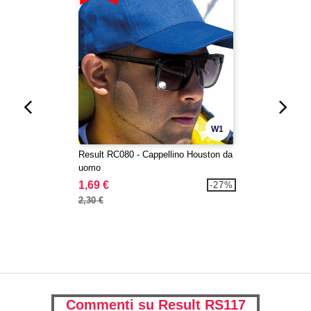
W1
Result RC080 - Cappellino Houston da
uomo
1,69 €
-27%
2,30 €
Commenti su Result RS117