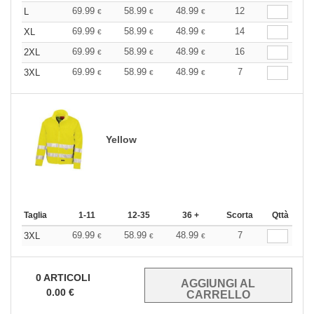
69.99
58.99
48.99
12
L
€
€
€
69.99
58.99
48.99
14
XL
€
€
€
69.99
58.99
48.99
16
2XL
€
€
€
69.99
58.99
48.99
7
3XL
€
€
€
Yellow
Taglia
1-11
12-35
36 +
Scorta
Qttà
69.99
58.99
48.99
7
3XL
€
€
€
0
ARTICOLI
0.00
€