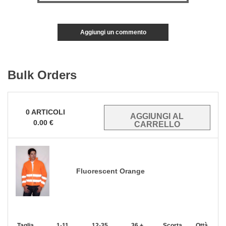
Aggiungi un commento
Bulk Orders
0
ARTICOLI
0.00
€
Fluorescent Orange
Taglia
1-11
12-35
36 +
Scorta
Qttà