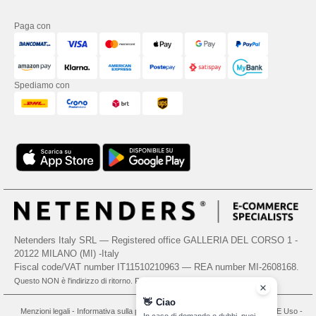
Paga con
Spediamo con
Netenders Italy SRL — Registered office GALLERIA DEL CORSO 1 -
20122 MILANO (MI) -Italy
Fiscal code/VAT number IT11510210963 — REA number MI-2608168.
Questo NON è l'indirizzo di ritorno. Per i resi, vedere qui
👋
Ciao
Menzioni legali
-
Informativa sulla privacy
-
Condizioni Generali Di Accesso E Uso
-