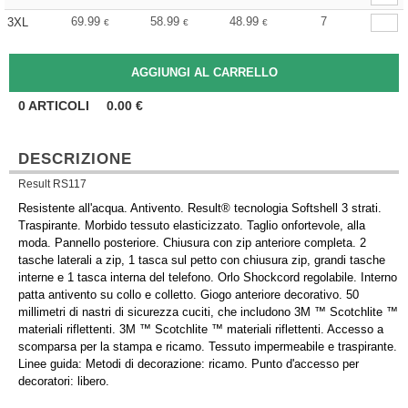
69.99
58.99
48.99
7
3XL
€
€
€
0
ARTICOLI
0.00
€
DESCRIZIONE
Result RS117
Resistente all'acqua. Antivento. Result® tecnologia Softshell 3 strati.
Traspirante. Morbido tessuto elasticizzato. Taglio onfortevole, alla
moda. Pannello posteriore. Chiusura con zip anteriore completa. 2
tasche laterali a zip, 1 tasca sul petto con chiusura zip, grandi tasche
interne e 1 tasca interna del telefono. Orlo Shockcord regolabile. Interno
patta antivento su collo e colletto. Giogo anteriore decorativo. 50
millimetri di nastri di sicurezza cuciti, che includono 3M ™ Scotchlite ™
materiali riflettenti. 3M ™ Scotchlite ™ materiali riflettenti. Accesso a
scomparsa per la stampa e ricamo. Tessuto impermeabile e traspirante.
Linee guida: Metodi di decorazione: ricamo. Punto d'accesso per
decoratori: libero.