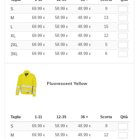
69.99
58.99
48.99
9
S
€
€
€
69.99
58.99
48.99
13
M
€
€
€
69.99
58.99
48.99
15
L
€
€
€
69.99
58.99
48.99
12
XL
€
€
€
69.99
58.99
48.99
5
2XL
€
€
€
69.99
58.99
48.99
6
3XL
€
€
€
Fluorescent Yellow
Taglia
1-11
12-35
36 +
Scorta
Qttà
69.99
58.99
48.99
9
S
€
€
€
69.99
58.99
48.99
12
M
€
€
€