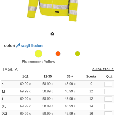
colori
scegli il colore
Fluorescent Yellow
TAGLIA
GUIDA TAGLIE
1-11
12-35
36 +
Scorta
Qttà
69.99
58.99
48.99
9
S
€
€
€
69.99
58.99
48.99
12
M
€
€
€
69.99
58.99
48.99
12
L
€
€
€
69.99
58.99
48.99
14
XL
€
€
€
69.99
58.99
48.99
16
2XL
€
€
€