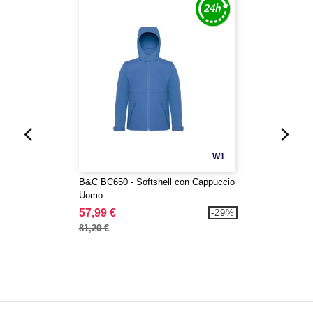
W1
B&C BC650 - Softshell con Cappuccio
Uomo
57,99 €
-29%
81,20 €