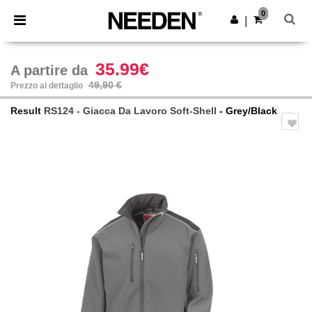
×
App Needen
0
Scarica app
|
Prezzi migliori sull'app!
35.99€
A partire da
49,90 €
Prezzo al dettaglio
Result
RS124 - Giacca Da Lavoro Soft-Shell
- Grey/Black
Previous
Next