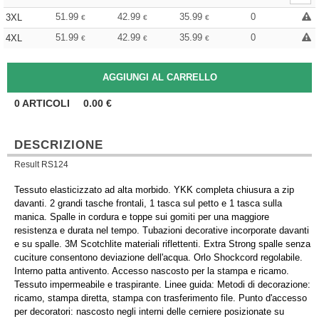
51.99
42.99
35.99
0
3XL
€
€
€
51.99
42.99
35.99
0
4XL
€
€
€
0
ARTICOLI
0.00
€
DESCRIZIONE
Result RS124
Tessuto elasticizzato ad alta morbido. YKK completa chiusura a zip
davanti. 2 grandi tasche frontali, 1 tasca sul petto e 1 tasca sulla
manica. Spalle in cordura e toppe sui gomiti per una maggiore
resistenza e durata nel tempo. Tubazioni decorative incorporate davanti
e su spalle. 3M Scotchlite materiali riflettenti. Extra Strong spalle senza
cuciture consentono deviazione dell'acqua. Orlo Shockcord regolabile.
Interno patta antivento. Accesso nascosto per la stampa e ricamo.
Tessuto impermeabile e traspirante. Linee guida: Metodi di decorazione:
ricamo, stampa diretta, stampa con trasferimento file. Punto d'accesso
per decoratori: nascosto negli interni delle cerniere posizionate su