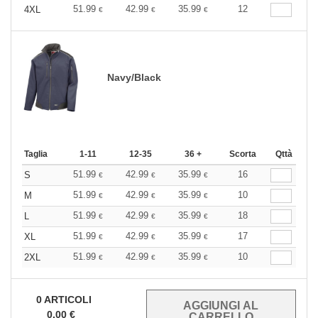
51.99
42.99
35.99
12
4XL
€
€
€
Navy/Black
Taglia
1-11
12-35
36 +
Scorta
Qttà
51.99
42.99
35.99
16
S
€
€
€
51.99
42.99
35.99
10
M
€
€
€
51.99
42.99
35.99
18
L
€
€
€
51.99
42.99
35.99
17
XL
€
€
€
51.99
42.99
35.99
10
2XL
€
€
€
0
ARTICOLI
0.00
€