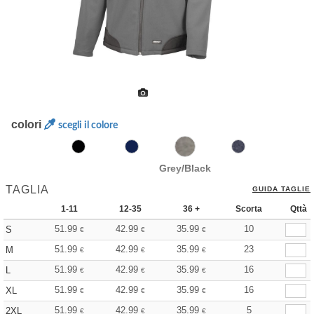
colori
scegli il colore
Grey/Black
TAGLIA
GUIDA TAGLIE
1-11
12-35
36 +
Scorta
Qttà
51.99
42.99
35.99
10
S
€
€
€
51.99
42.99
35.99
23
M
€
€
€
51.99
42.99
35.99
16
L
€
€
€
51.99
42.99
35.99
16
XL
€
€
€
51.99
42.99
35.99
5
2XL
€
€
€