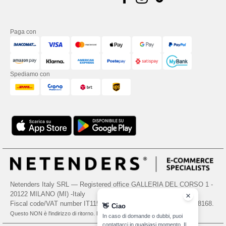
Paga con
Spediamo con
Netenders Italy SRL — Registered office GALLERIA DEL CORSO 1 -
20122 MILANO (MI) -Italy
Fiscal code/VAT number IT11510210963 — REA number MI-2608168.
👋
Ciao
Questo NON è l'indirizzo di ritorno. Per i resi, vedere qui
In caso di domande o dubbi, puoi
contattarci in qualsiasi momento. Il