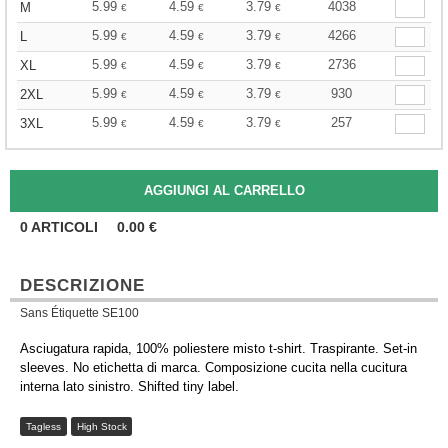
5.99
4.59
3.79
4038
M
€
€
€
5.99
4.59
3.79
4266
L
€
€
€
5.99
4.59
3.79
2736
XL
€
€
€
5.99
4.59
3.79
930
2XL
€
€
€
5.99
4.59
3.79
257
3XL
€
€
€
0
ARTICOLI
0.00
€
DESCRIZIONE
Sans Étiquette SE100
Asciugatura rapida, 100% poliestere misto t-shirt. Traspirante. Set-in
sleeves. No etichetta di marca. Composizione cucita nella cucitura
interna lato sinistro. Shifted tiny label.
Tagless
High Stock