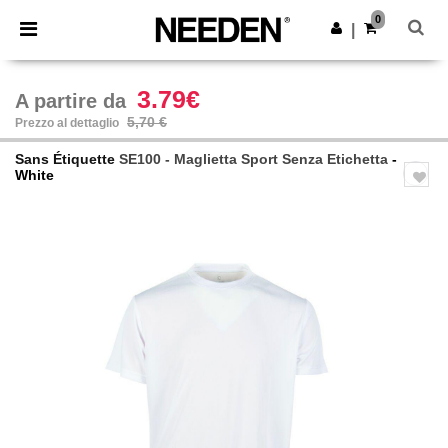
×
App Needen
0
Scarica app
|
Prezzi migliori sull'app!
3.79€
A partire da
5,70 €
Prezzo al dettaglio
Sans Étiquette
SE100 - Maglietta Sport Senza Etichetta
-
White
Previous
Next