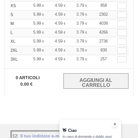
5.99
4.59
3.79
858
XS
€
€
€
5.99
4.59
3.79
2302
S
€
€
€
5.99
4.59
3.79
4038
M
€
€
€
5.99
4.59
3.79
4266
L
€
€
€
5.99
4.59
3.79
2736
XL
€
€
€
5.99
4.59
3.79
930
2XL
€
€
€
5.99
4.59
3.79
257
3XL
€
€
€
0
ARTICOLI
0.00
€
👋
Ciao
registrati!
In caso di domande o dubbi, puoi