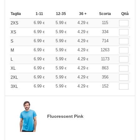
Taglia
1-11
12-35
36 +
Scorta
Qttà
6.99
5.99
4.29
115
2XS
€
€
€
6.99
5.99
4.29
334
XS
€
€
€
6.99
5.99
4.29
714
S
€
€
€
6.99
5.99
4.29
1263
M
€
€
€
6.99
5.99
4.29
1173
L
€
€
€
6.99
5.99
4.29
863
XL
€
€
€
6.99
5.99
4.29
356
2XL
€
€
€
6.99
5.99
4.29
152
3XL
€
€
€
Fluorescent Pink