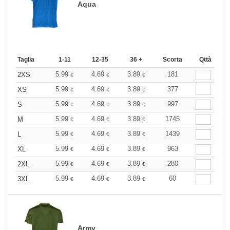
Aqua
Taglia
1-11
12-35
36 +
Scorta
Qttà
5.99
4.69
3.89
181
2XS
€
€
€
5.99
4.69
3.89
377
XS
€
€
€
5.99
4.69
3.89
997
S
€
€
€
5.99
4.69
3.89
1745
M
€
€
€
5.99
4.69
3.89
1439
L
€
€
€
5.99
4.69
3.89
963
XL
€
€
€
5.99
4.69
3.89
280
2XL
€
€
€
5.99
4.69
3.89
60
3XL
€
€
€
Army