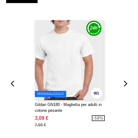
W1
PERSONALIZZALO!
Gildan GN180 - Maglietta per adulti in
cotone pesante
3,09 €
-59%
7,60 €