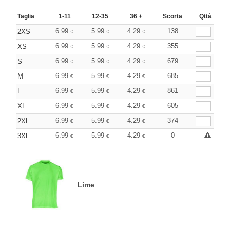
Taglia
1-11
12-35
36 +
Scorta
Qttà
6.99
5.99
4.29
138
2XS
€
€
€
6.99
5.99
4.29
355
XS
€
€
€
6.99
5.99
4.29
679
S
€
€
€
6.99
5.99
4.29
685
M
€
€
€
6.99
5.99
4.29
861
L
€
€
€
6.99
5.99
4.29
605
XL
€
€
€
6.99
5.99
4.29
374
2XL
€
€
€
6.99
5.99
4.29
0
3XL
€
€
€
Lime