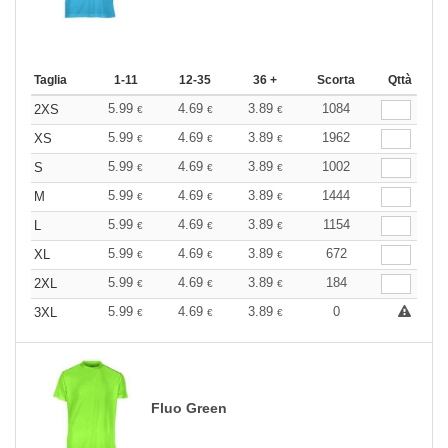
Taglia
1-11
12-35
36 +
Scorta
Qttà
5.99
4.69
3.89
1084
2XS
€
€
€
5.99
4.69
3.89
1962
XS
€
€
€
5.99
4.69
3.89
1002
S
€
€
€
5.99
4.69
3.89
1444
M
€
€
€
5.99
4.69
3.89
1154
L
€
€
€
5.99
4.69
3.89
672
XL
€
€
€
5.99
4.69
3.89
184
2XL
€
€
€
5.99
4.69
3.89
0
3XL
€
€
€
Fluo Green