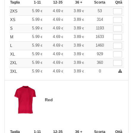
Taglia
1-11
12-35
36 +
Scorta
Qttà
5.99
4.69
3.89
53
2XS
€
€
€
5.99
4.69
3.89
314
XS
€
€
€
5.99
4.69
3.89
1193
S
€
€
€
5.99
4.69
3.89
1633
M
€
€
€
5.99
4.69
3.89
1460
L
€
€
€
5.99
4.69
3.89
929
XL
€
€
€
5.99
4.69
3.89
360
2XL
€
€
€
5.99
4.69
3.89
0
3XL
€
€
€
Red
Taglia
1-11
12-35
36 +
Scorta
Qttà