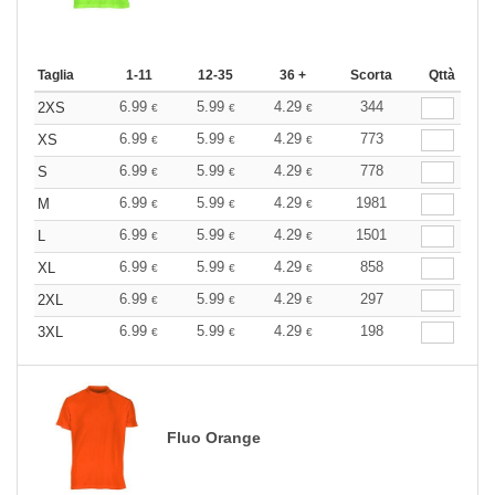
Taglia
1-11
12-35
36 +
Scorta
Qttà
6.99
5.99
4.29
344
2XS
€
€
€
6.99
5.99
4.29
773
XS
€
€
€
6.99
5.99
4.29
778
S
€
€
€
6.99
5.99
4.29
1981
M
€
€
€
6.99
5.99
4.29
1501
L
€
€
€
6.99
5.99
4.29
858
XL
€
€
€
6.99
5.99
4.29
297
2XL
€
€
€
6.99
5.99
4.29
198
3XL
€
€
€
Fluo Orange