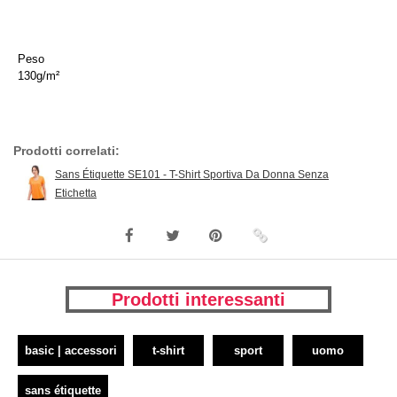
Peso
130g/m²
Prodotti correlati:
Sans Étiquette SE101 - T-Shirt Sportiva Da Donna Senza
Etichetta
Prodotti interessanti
basic | accessori
t-shirt
sport
uomo
sans étiquette