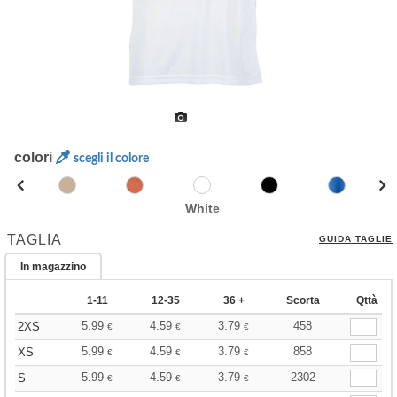
colori
scegli il colore
White
TAGLIA
GUIDA TAGLIE
In magazzino
1-11
12-35
36 +
Scorta
Qttà
5.99
4.59
3.79
458
2XS
€
€
€
5.99
4.59
3.79
858
XS
€
€
€
5.99
4.59
3.79
2302
S
€
€
€