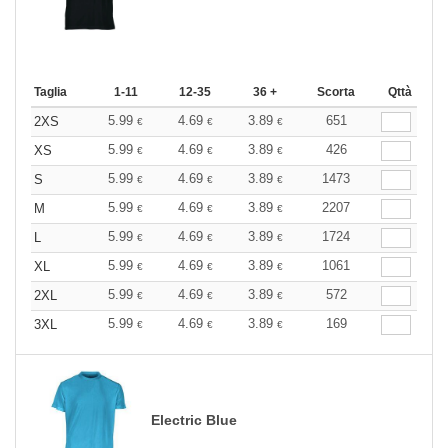
Taglia
1-11
12-35
36 +
Scorta
Qttà
5.99
4.69
3.89
651
2XS
€
€
€
5.99
4.69
3.89
426
XS
€
€
€
5.99
4.69
3.89
1473
S
€
€
€
5.99
4.69
3.89
2207
M
€
€
€
5.99
4.69
3.89
1724
L
€
€
€
5.99
4.69
3.89
1061
XL
€
€
€
5.99
4.69
3.89
572
2XL
€
€
€
5.99
4.69
3.89
169
3XL
€
€
€
Electric Blue