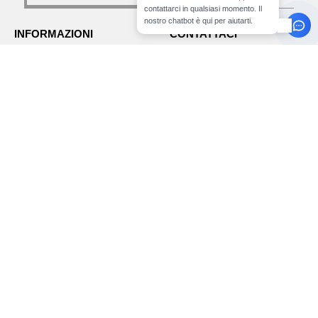
contattarci in qualsiasi momento. Il
nostro chatbot è qui per aiutarti.
INFORMAZIONI
CONTATTACI
Chi siamo Needen
Cliente
cliente@needen.it
Traccia il mio ordine
Vendite
Modalità di pagamento
vendite@needen.it
Consegna
Rimborso/ritorno
02 81480723
Aiuto & FAQs
Lunedì - Giovedì: 10:00-13:00 e
I nostri impegni
14:00-17:30
Lavora con noi
Venerdì: 10:00-14:00
Paga con
Spediamo con