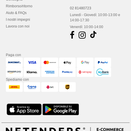
Rimborso/ritorno
02 81480723
Aiuto & FAQs
Lunedì - Giovedì: 10:00-13:00 e
I nostri impegni
14:00-17:30
Lavora con noi
Venerdì: 10:00-14:00
Paga con
Spediamo con