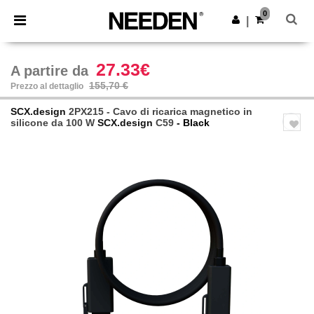
×
App Needen
0
Scarica app
|
Prezzi migliori sull'app!
27.33€
A partire da
155,70 €
Prezzo al dettaglio
SCX.design
2PX215 - Cavo di ricarica magnetico in
silicone da 100 W
SCX.design
C59
- Black
Previous
Next