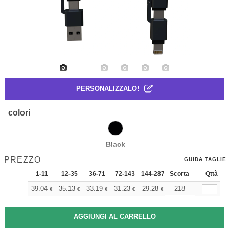
PERSONALIZZALO!
colori
Black
PREZZO
GUIDA TAGLIE
1-11
12-35
36-71
72-143
144-287
Scorta
288 +
Di più
Qttà
+
39.04
35.13
33.19
31.23
29.28
27.33
218
€
€
€
€
€
€