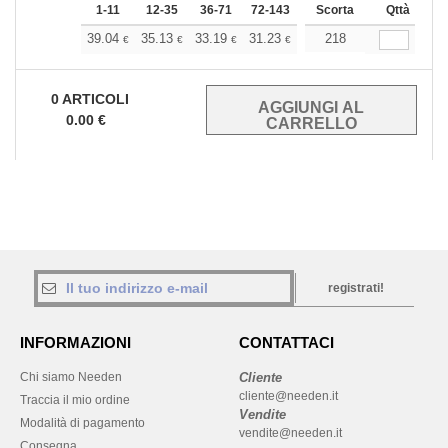
1-11
12-35
36-71
72-143
144-287
Scorta
288 +
Qttà
Di più
+
39.04
35.13
33.19
31.23
29.28
218
27.33
€
€
€
€
€
€
0
ARTICOLI
0.00
€
registrati!
INFORMAZIONI
CONTATTACI
Chi siamo Needen
Cliente
cliente@needen.it
Traccia il mio ordine
Vendite
Modalità di pagamento
vendite@needen.it
Consegna