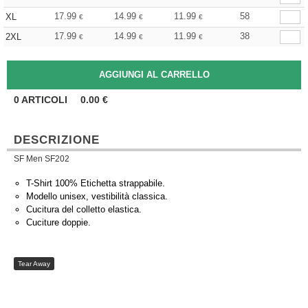
17.99
14.99
11.99
58
XL
€
€
€
17.99
14.99
11.99
38
2XL
€
€
€
0
ARTICOLI
0.00
€
DESCRIZIONE
SF Men SF202
T-Shirt 100% Etichetta strappabile.
Modello unisex, vestibilità classica.
Cucitura del colletto elastica.
Cuciture doppie.
Tear Away