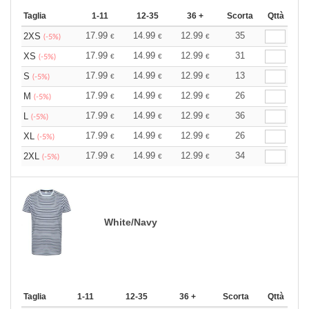
Taglia
1-11
12-35
36 +
Scorta
Qttà
17.99
14.99
12.99
35
2XS
€
€
€
(-5%)
17.99
14.99
12.99
31
XS
€
€
€
(-5%)
17.99
14.99
12.99
13
S
€
€
€
(-5%)
17.99
14.99
12.99
26
M
€
€
€
(-5%)
17.99
14.99
12.99
36
L
€
€
€
(-5%)
17.99
14.99
12.99
26
XL
€
€
€
(-5%)
17.99
14.99
12.99
34
2XL
€
€
€
(-5%)
White/Navy
Taglia
1-11
12-35
36 +
Scorta
Qttà