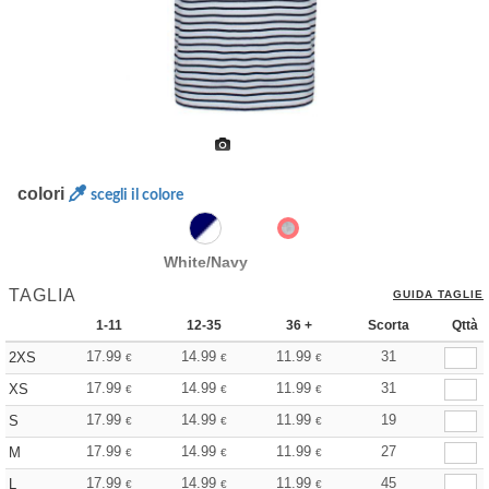
colori
scegli il colore
White/Navy
TAGLIA
GUIDA TAGLIE
1-11
12-35
36 +
Scorta
Qttà
17.99
14.99
11.99
31
2XS
€
€
€
17.99
14.99
11.99
31
XS
€
€
€
17.99
14.99
11.99
19
S
€
€
€
17.99
14.99
11.99
27
M
€
€
€
17.99
14.99
11.99
45
L
€
€
€