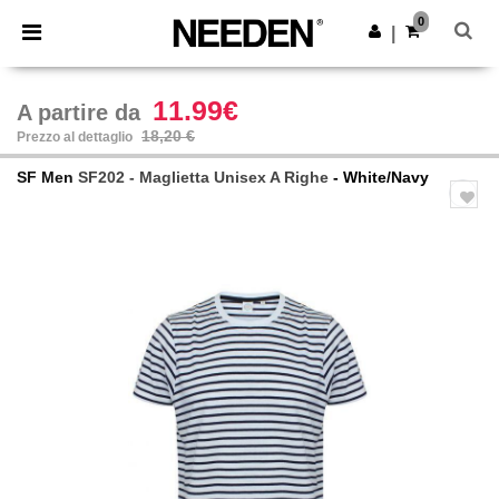
×
App Needen
0
Scarica app
|
Prezzi migliori sull'app!
11.99€
A partire da
18,20 €
Prezzo al dettaglio
SF Men
SF202 - Maglietta Unisex A Righe
- White/Navy
Previous
Next