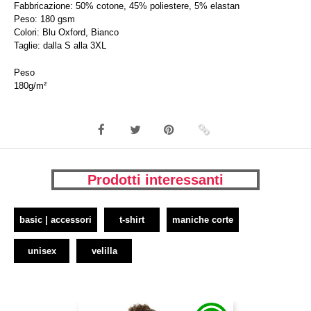
Fabbricazione: 50% cotone, 45% poliestere, 5% elastan
Peso: 180 gsm
Colori: Blu Oxford, Bianco
Taglie: dalla S alla 3XL
Peso
180g/m²
Prodotti interessanti
basic | accessori
t-shirt
maniche corte
unisex
velilla