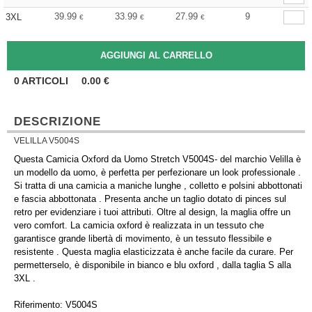
39.99
33.99
27.99
9
3XL
€
€
€
0
ARTICOLI
0.00
€
DESCRIZIONE
VELILLA V5004S
Questa Camicia Oxford da Uomo Stretch V5004S- del marchio Velilla è
un modello da uomo, è perfetta per perfezionare un look professionale .
Si tratta di una camicia a maniche lunghe , colletto e polsini abbottonati
e fascia abbottonata . Presenta anche un taglio dotato di pinces sul
retro per evidenziare i tuoi attributi. Oltre al design, la maglia offre un
vero comfort. La camicia oxford è realizzata in un tessuto che
garantisce grande libertà di movimento, è un tessuto flessibile e
resistente . Questa maglia elasticizzata è anche facile da curare. Per
permetterselo, è disponibile in bianco e blu oxford , dalla taglia S alla
3XL .
Riferimento: V5004S