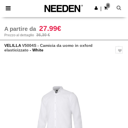
×
App Needen
0
Scarica app
|
Prezzi migliori sull'app!
27.99€
A partire da
36,30 €
Prezzo al dettaglio
VELILLA
V5004S - Camicia da uomo in oxford
elasticizzato
- White
Previous
Next