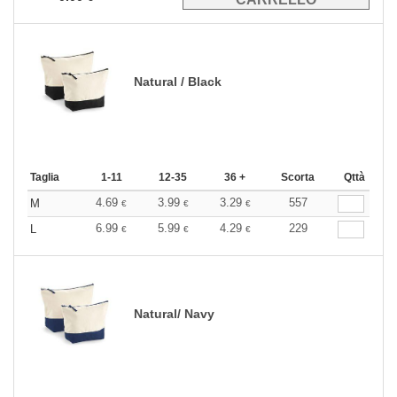
Natural / Black
Taglia
1-11
12-35
36 +
Scorta
Qttà
4.69
3.99
3.29
557
M
€
€
€
6.99
5.99
4.29
229
L
€
€
€
Natural/ Navy