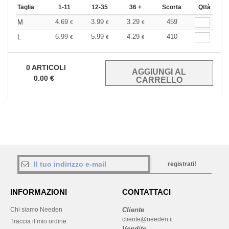
Taglia
1-11
12-35
36 +
Scorta
Qttà
4.69
3.99
3.29
459
M
€
€
€
6.99
5.99
4.29
410
L
€
€
€
0
ARTICOLI
0.00
€
registrati!
INFORMAZIONI
CONTATTACI
Chi siamo Needen
Cliente
cliente@needen.it
Traccia il mio ordine
Vendite