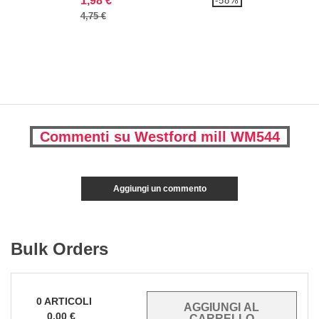
1,98 €
-58%
4,75 €
Commenti su Westford mill WM544
Aggiungi un commento
Bulk Orders
0
ARTICOLI
0.00
€