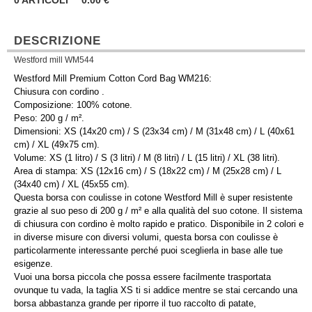
0
ARTICOLI
0.00
€
DESCRIZIONE
Westford mill WM544
Westford Mill Premium Cotton Cord Bag WM216:
Chiusura con cordino .
Composizione: 100% cotone.
Peso: 200 g / m².
Dimensioni: XS (14x20 cm) / S (23x34 cm) / M (31x48 cm) / L (40x61
cm) / XL (49x75 cm).
Volume: XS (1 litro) / S (3 litri) / M (8 litri) / L (15 litri) / XL (38 litri).
Area di stampa: XS (12x16 cm) / S (18x22 cm) / M (25x28 cm) / L
(34x40 cm) / XL (45x55 cm).
Questa borsa con coulisse in cotone Westford Mill è super resistente
grazie al suo peso di 200 g / m² e alla qualità del suo cotone. Il sistema
di chiusura con cordino è molto rapido e pratico. Disponibile in 2 colori e
in diverse misure con diversi volumi, questa borsa con coulisse è
particolarmente interessante perché puoi sceglierla in base alle tue
esigenze.
Vuoi una borsa piccola che possa essere facilmente trasportata
ovunque tu vada, la taglia XS ti si addice mentre se stai cercando una
borsa abbastanza grande per riporre il tuo raccolto di patate,