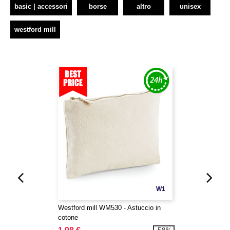
basic | accessori
borse
altro
unisex
westford mill
W1
Westford mill WM530 - Astuccio in
cotone