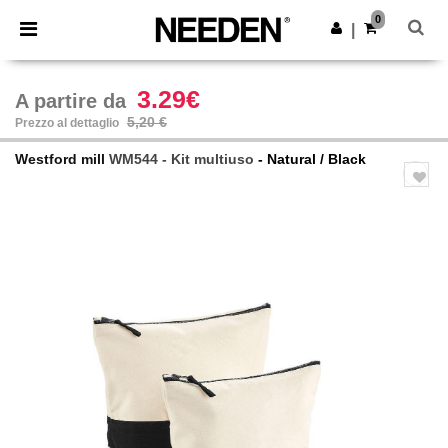
×
App Needen
0
Scarica app
|
Prezzi migliori sull'app!
3.29€
A partire da
5,20 €
Prezzo al dettaglio
Westford mill
WM544 - Kit multiuso
- Natural / Black
Previous
Next