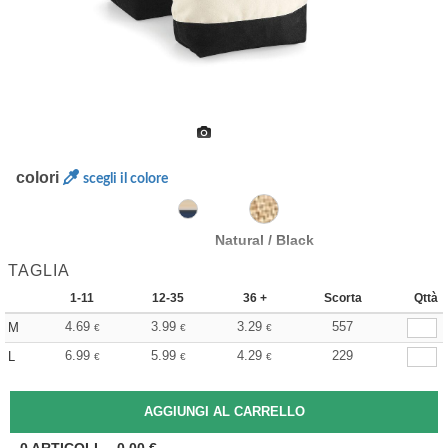
colori
scegli il colore
Natural / Black
TAGLIA
1-11
12-35
36 +
Scorta
Qttà
4.69
3.99
3.29
557
M
€
€
€
6.99
5.99
4.29
229
L
€
€
€