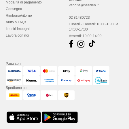
Modalità di pagamento
vendite@needen.it
Consegna
Rimborso/ritorno
02 81480723
Aiuto & FAQs
Lunedì - Giovedì: 10:00-13:00 e
I nostri impegni
14:00-17:30
Lavora con noi
Venerdì: 10:00-14:00
Paga con
Spediamo con